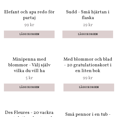
Boo - Sångstund i
- Sjöjungfrur, feer och
månens sken
prinsessor (3-5 år)
(Fraktfritt)
69 kr
19 kr
Elefant och apa redo för
Sudd - Små hjärtan i
partaj
flaska
99 kr
29 kr
LÄGG I KORGEN
LÄGG I KORGEN
Minipenna med
Med blommor och blad
blommor - Välj själv
- 20 gratulationskort i
vilka du vill ha
en liten bok