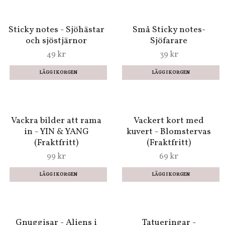
Kärlekskungen
Härliga sudd - Sushi
99 kr
79 kr
99 kr
Sticky notes - Sjöhästar
Små Sticky notes-
och sjöstjärnor
Sjöfarare
49 kr
39 kr
Vackra bilder att rama
Vackert kort med
in - YIN & YANG
kuvert - Blomstervas