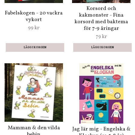
Korsord och
Fabelskogen - 20 vackra
kakmonster - Fina
vykort
korsord med baktema
99 kr
för 7-9 åringar
79 kr
Mamman & den vilda
Jag lär mig - Engelska &
bebin