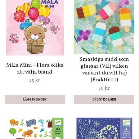
Smaskiga sudd som
Måla Mini - Flera olika
glassar (Välj vilken
att välja bland
variant du vill ha)
(Fraktfritt)
25 kr
19 kr
LÄGG I KORGEN
LÄGG I KORGEN