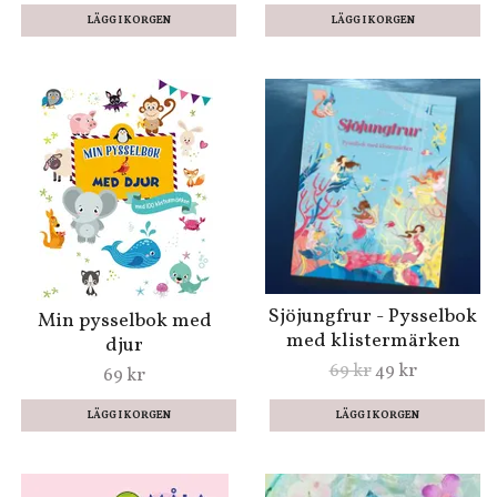
LÄGG I KORGEN
Sjöjungfrur - Pysselbok
Min pysselbok med
med klistermärken
djur
69 kr
49 kr
69 kr