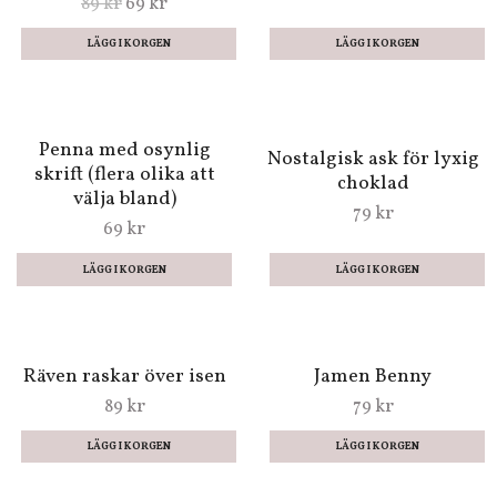
Tatueringar - Cykelliv
Tatueringar - Sagor
från Londji
89 kr
69 kr
89 kr
69 kr
Penna med osynlig
Nostalgisk ask för lyxig
skrift (flera olika att
choklad
välja bland)
79 kr
69 kr
LÄGG I KORGEN