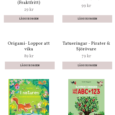
LÄGG I KORGEN
Klassiska Bokmärken -
Stencil/Schablon -
Från mormors tid -
Enhörningar i
Många att välja bland
drömmarnas värld
(Fraktfritt)
99 kr
29 kr
LÄGG I KORGEN
Origami- Loppor att
Tatueringar - Pirater &
vika
Sjörövare
89 kr
79 kr