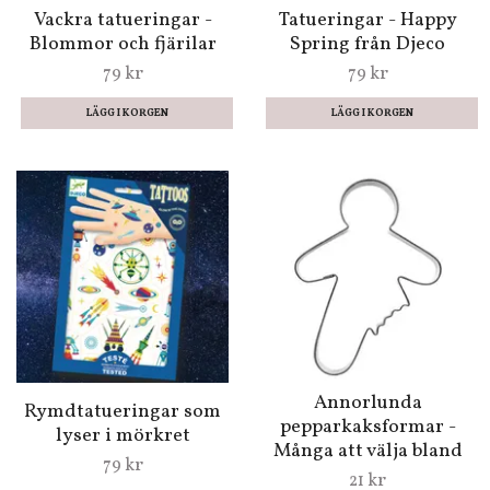
Vackra tatueringar -
Tatueringar - Happy
Blommor och fjärilar
Spring från Djeco
79 kr
79 kr
Annorlunda
Rymdtatueringar som
pepparkaksformar -
lyser i mörkret
Många att välja bland
79 kr
21 kr