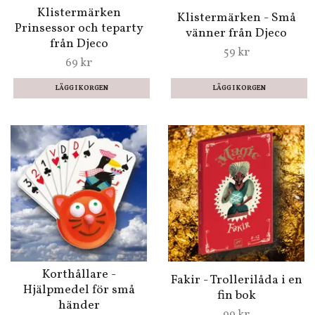
Klistermärken
Klistermärken - Små
Prinsessor och teparty
vänner från Djeco
från Djeco
59 kr
69 kr
Korthållare -
Fakir - Trollerilåda i en
Hjälpmedel för små
fin bok
händer
99 kr