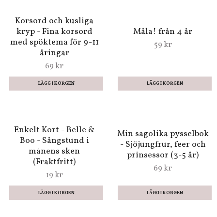
Enkelt Kort - Åsa, Gåsa
Enkelt Kort - Bä bä vita
Klinga (Fraktfritt)
lamm (Fraktfritt)
19 kr
19 kr
Korsord och kusliga
kryp - Fina korsord
Måla! från 4 år
med spöktema för 9-11
59 kr
åringar
69 kr
Enkelt Kort - Belle &
Min sagolika pysselbok