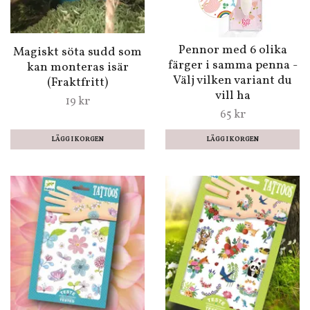
Pennor med 6 olika
Magiskt söta sudd som
färger i samma penna -
kan monteras isär
Välj vilken variant du
(Fraktfritt)
vill ha
19 kr
65 kr
LÄGG I KORGEN
LÄGG I KORGEN