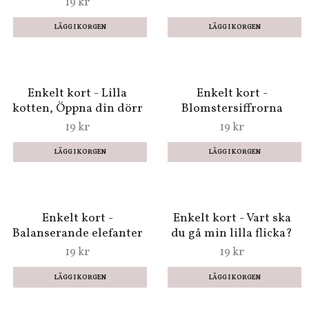
kotten - Välkommen!
19 kr
Enkelt kort -
Tomtebobarnen,
Älvorna
19 kr
Enkelt kort - Lilla
Enkelt kort -
kotten, Öppna din dörr
Blomstersiffrorna
19 kr
19 kr