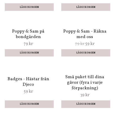
79 kr
Sjung för mig pappa
Trädet är en hemlighet
99 kr
59 kr
Poppy & Sam på
Poppy & Sam - Räkna
bondgården
med oss
79 kr
79 kr
59 kr