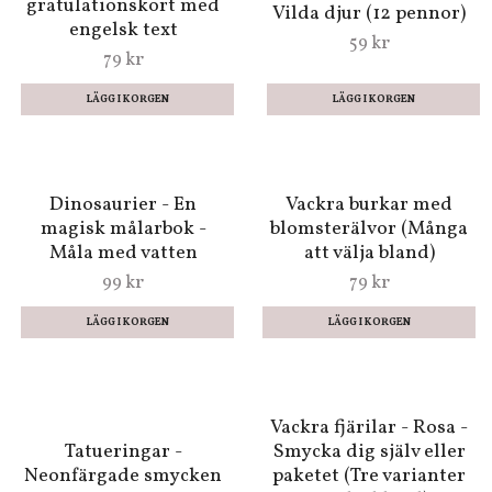
5 kr
99 kr
LÄGG I KORGEN
Des Fleures - 20 vackra
Små pennor i en tub -
gratulationskort med
Vilda djur (12 pennor)
engelsk text
59 kr
79 kr
Dinosaurier - En
Vackra burkar med
magisk målarbok -
blomsterälvor (Många
Måla med vatten
att välja bland)
99 kr
79 kr