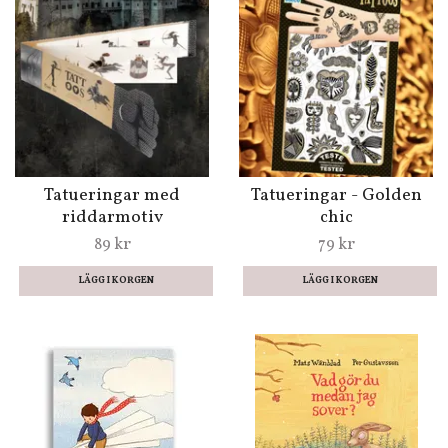
Tatueringar med
Tatueringar - Golden
riddarmotiv
chic
89 kr
79 kr