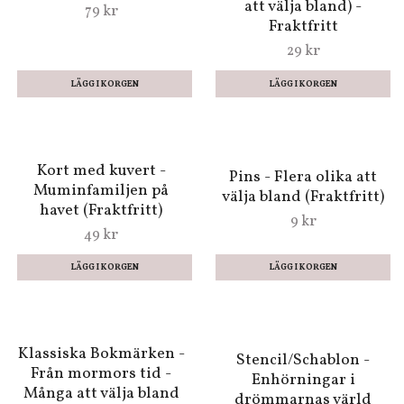
LÄGG I KORGEN
Vackra fjärilar - Rosa -
Tatueringar -
Smycka dig själv eller
Neonfärgade smycken
paketet (Tre varianter
att välja bland) -
79 kr
Fraktfritt
29 kr
LÄGG I KORGEN
Kort med kuvert -
Pins - Flera olika att
Muminfamiljen på
välja bland (Fraktfritt)
havet (Fraktfritt)
9 kr
49 kr