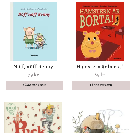
Räven raskar över isen
Jamen Benny
89 kr
79 kr
Nöff, nöff Benny
Hamstern är borta!
79 kr
89 kr