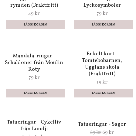
(Fraktfritt)
(Fraktfritt)
99 kr
69 kr
Gnuggisar - Aliens i
Tatueringar -
rymden (Fraktfritt)
Lyckosymboler
49 kr
79 kr
Enkelt kort -
Mandala-ringar -
Tomtebobarnen,
Schabloner från Moulin
Ugglans skola
Roty
(Fraktfritt)
79 kr
19 kr