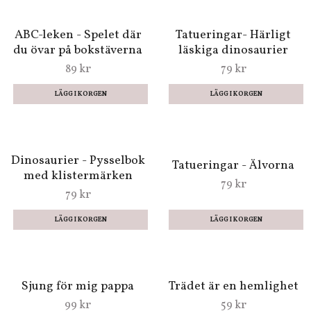
Enkelt kort -
Enkelt kort - Vart ska
Balanserande elefanter
du gå min lilla flicka?
19 kr
19 kr
ABC-leken - Spelet där
Tatueringar- Härligt
du övar på bokstäverna
läskiga dinosaurier
89 kr
79 kr
Dinosaurier - Pysselbok
Tatueringar - Älvorna
med klistermärken
79 kr