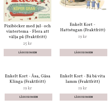
Enkelt Kort -
Pixiböcker med jul- och
Hattstugan (Fraktfritt)
vintertema - Flera att
välja på (Fraktfritt)
19 kr
25 kr
LÄGG I KORGEN