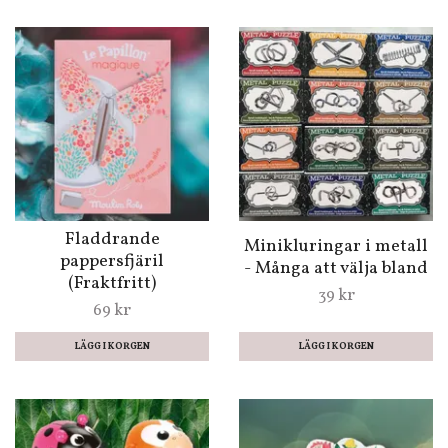
Fladdrande
Minikluringar i metall
pappersfjäril
- Många att välja bland
(Fraktfritt)
39 kr
69 kr
LÄGG I KORGEN
LÄGG I KORGEN