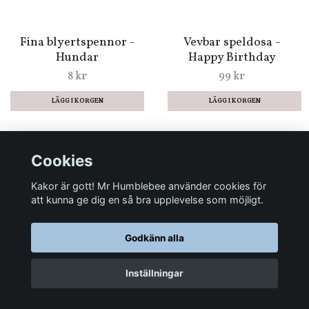
Små paket till dina
Badges - Hästar från
gåvor (fyra i varje
Djeco
förpackning)
59 kr
39 kr
Fina blyertspennor -
Vevbar speldosa -
Cookies
Hundar
Happy Birthday
Kakor är gott! Mr Humblebee använder cookies för
8 kr
99 kr
att kunna ge dig en så bra upplevelse som möjligt.
LÄGG I KORGEN
Godkänn alla
Inställningar
Fina blyertspennor -
Den lilla sjöjungfrun -
Kompositörer
Läs, Lyssna, Måla