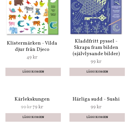
Kladdfritt pyssel -
Klistermärken - Vilda
Skrapa fram bilden
djur från Djeco
(självlysande bilder)
49 kr
99 kr