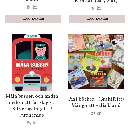
Klockan (ca 5-8 år)
89 kr
99 kr
Måla bussen och andra
Pixi-böcker - (Fraktfritt)
fordon att färglägga -
Många att välja bland
Bilder av Ingela P
25 kr
Arrhenius
89 kr