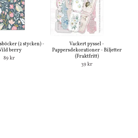
böcker (2 stycken) -
Vackert pyssel -
ild berry
Pappersdekorationer - Biljetter
(Fraktfritt)
89 kr
39 kr