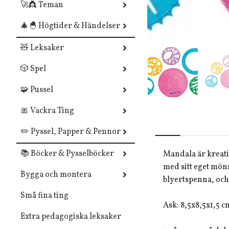
🚀👸 Teman
🎄🐣 Högtider & Händelser
🧸 Leksaker
🎲 Spel
🧩 Pussel
🎀 Vackra Ting
✏️ Pyssel, Papper & Pennor
📚 Böcker & Pysselböcker
Mandala är kreati
med sitt eget mön
Bygga och montera
blyertspenna, och 
Små fina ting
Ask: 8,5x8,5x1,5 c
Extra pedagogiska leksaker