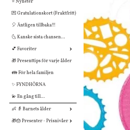
⭐ Nyheter
💌 Gratulationskort (Fraktfritt)
🎈 Äntligen tillbaka!!!
🌜 Kanske sista chansen...
💕 Favoriter
🎁 Presenttips för varje ålder
👪 För hela familjen
✨ FYNDHÖRNA
💫 En gång till...
👶 👵 Barnets ålder
🎁🎂 Presenter - Prisnivåer