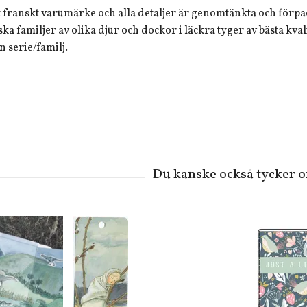
t franskt varumärke och alla detaljer är genomtänkta och förpa
ska familjer av olika djur och dockor i läckra tyger av bästa kval
en serie/familj.