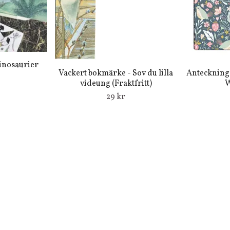
inosaurier
Vackert bokmärke - Sov du lilla
Antecknings
videung (Fraktfritt)
W
29 kr