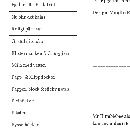
+3 år pga små del
Fjäderlätt - Fraktfritt
Design:
Moulin R
Nu blir det kalas!
Roligt på resan
Gratulationskort
Klistermärken & Gnuggisar
______________
Måla med vatten
Papp- & Klippdockor
Papper, block & sticky notes
Pixiböcker
Plåster
Mr Humblebee älska
kan användas i fl
Pysselböcker