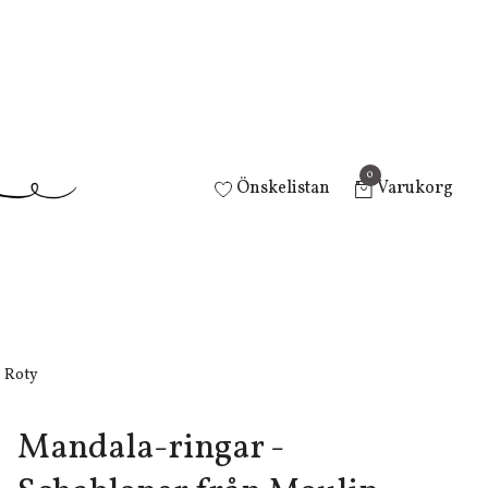
0
Önskelistan
Varukorg
n Roty
Mandala-ringar -