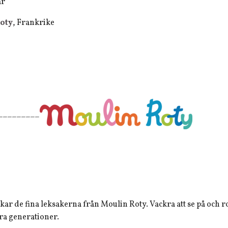
ar
oty
, Frankrike
_________
r de fina leksakerna från Moulin Roty. Vackra att se på och ro
era generationer.