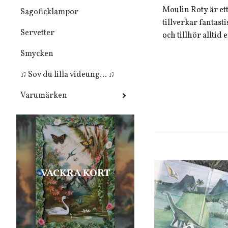
Moulin Roty är et
Sagoficklampor
tillverkar fantasti
Servetter
och tillhör alltid 
Smycken
♫ Sov du lilla videung... ♫
Varumärken
VACKRA KORT