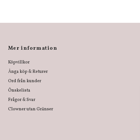
Mer information
Köpvillkor
Ånga köp & Returer
Ord från kunder
Önskelista
Frågor & Svar
Clowner utan Gränser