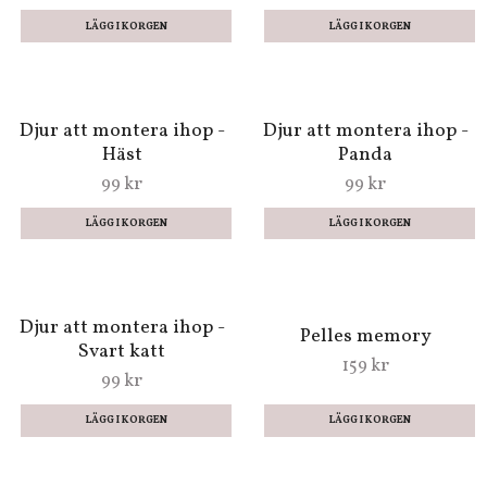
Kortspel - Sagornas
Kortspel med monster
ABC
och spöken - Vad är fel?
89 kr
129 kr
Tre vackra skissböcker
Djur att montera ihop -
med blomstrande
Drake
omslag (A5)
99 kr
129 kr
Djur att montera ihop -
Djur att montera ihop -
Häst
Panda