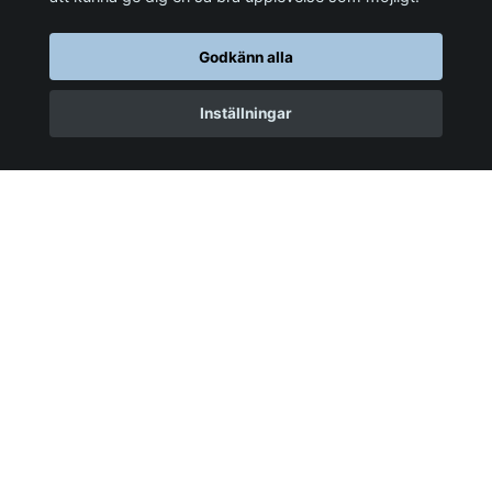
Frisbee - Mjuk och
Flygande drake -
lätthanterad - Sommar
Fågeln
Godkänn alla
109 kr
129 kr
Inställningar
VACKRA KORT