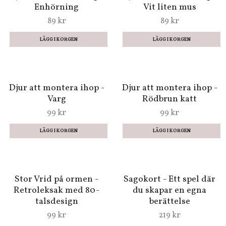
(Fraktfritt)
999 kr
Miniatyrpyssel -
Chokladfabriken
(Fraktfritt)
899 kr
Djur att montera ihop -
Djur att montera ihop -
Enhörning
Vit liten mus
89 kr
89 kr