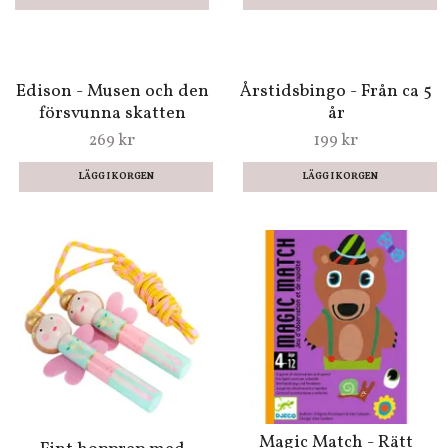
39 kr
39 kr
Stora krumelur-
Minikluringar - Många
quizboken - 509 frågor
att välja bland
om Astrid Lindgrens
böcker, filmer & tv-
49 kr
serier
99 kr
LÄGG I KORGEN
Edison - Musen och den
Årstidsbingo - Från ca 5
försvunna skatten
år
269 kr
199 kr