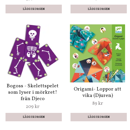
Bogoss - Skelettspelet
Origami- Loppor att
som lyser i mörkret!
vika (Djuren)
från Djeco
89 kr
209 kr