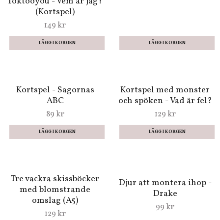
189 kr
189 kr
Målarbok för stora barn
och vuxna - Ephemera
99 kr
Toktooyou - Vem är jag?
(Kortspel)
149 kr