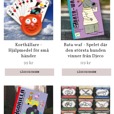
Korthållare -
Bata-waf - Spelet där
Hjälpmedel för små
den största hunden
händer
vinner från Djeco
99 kr
119 kr