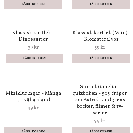
Djur att montera ihop -
Djur att montera ihop -
Varg
Rödbrun katt
99 kr
99 kr
Stor Vrid på ormen -
Sagokort - Ett spel där
Retroleksak med 80-
du skapar en egna
talsdesign
berättelse
99 kr
219 kr
LÄGG I KORGEN
Klassisk kortlek -
Klassisk kortlek (Mini)
Dinosaurier
- Blomsterälvor