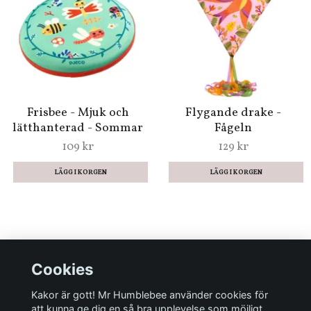
Sockertårtan - Ett
Rädda djuren! - Roligt
roligt spel i det mindre
spel i det mindre
formatet
formatet
189 kr
189 kr
Cookies
Kakor är gott! Mr Humblebee använder cookies för
att kunna ge dig en så bra upplevelse som möjligt.