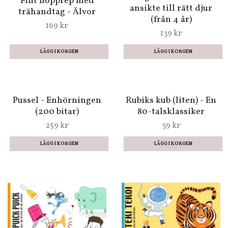
Magic Match - Rätt
Fint hopprep med
ansikte till rätt djur
trähandtag - Älvor
(från 4 år)
169 kr
139 kr