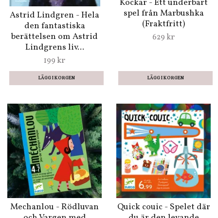
Kockar - Ett underbart
spel från Marbushka
Astrid Lindgren - Hela
(Fraktfritt)
den fantastiska
berättelsen om Astrid
629 kr
Lindgrens liv...
199 kr
Mechanlou - Rödluvan
Quick couic - Spelet där
och Vargen med
du är den levande