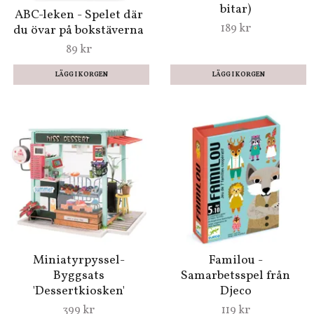
bitar)
ABC-leken - Spelet där
189 kr
du övar på bokstäverna
89 kr
Miniatyrpyssel-
Familou -
Byggsats
Samarbetsspel från
'Dessertkiosken'
Djeco
399 kr
119 kr