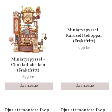
Lotto - Elsa Beskow
Tålamodsspel, välj
169 kr
vilken variant du vill ha
29 kr
LÄGG I KORGEN
Miniatyrpyssel -
Karusell tekoppar