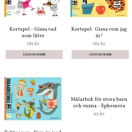
Pussel - Enhörningen
Rubiks kub (liten) - En
(200 bitar)
80-talsklassiker
259 kr
39 kr
Kortspel - Gissa vad
Kortspel- Gissa vem jag
som låter
är!