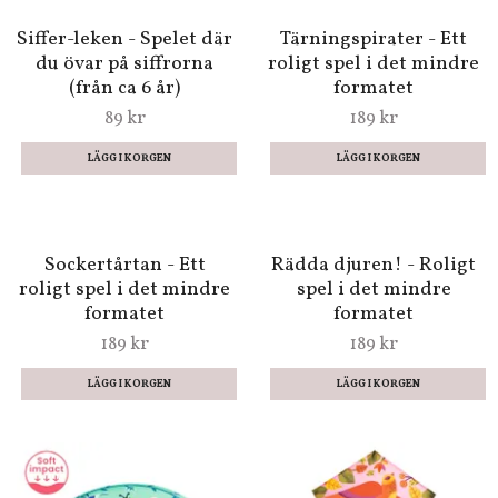
99 kr
99 kr
Djur att montera ihop -
Pelles memory
Svart katt
159 kr
99 kr
Siffer-leken - Spelet där
Tärningspirater - Ett
du övar på siffrorna
roligt spel i det mindre
(från ca 6 år)
formatet
89 kr
189 kr