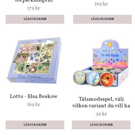
Tomtebobarnen
Max memory - Ett spel
memory
med igenkänning för
159 kr
de minsta
159 kr
Trollerispön - Härligt
Bingo - Räkna med
pyssel (3 i
siffror och djur
förpackningen)
169 kr
179 kr