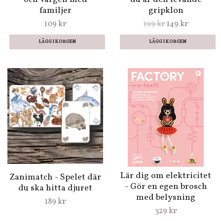
familjer
gripklon
109 kr
199 kr
149 kr
Lär dig om elektricitet
Zanimatch - Spelet där
- Gör en egen brosch
du ska hitta djuret
med belysning
189 kr
329 kr