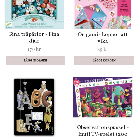
Fina träpärlor - Fina
Origami- Loppor att
djur
vika
179 kr
89 kr
Observationspussel -
Inuti TV-spelet (200