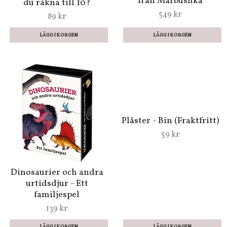
från Marbushka
du räkna till 10?
549 kr
89 kr
Plåster - Bin (Fraktfritt)
Dinosaurier och andra
59 kr
urtidsdjur - Ett
familjespel
139 kr