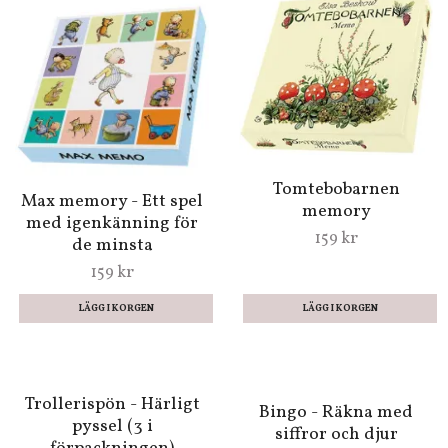
Miniatyrpyssel -
Byggsats - Den söta
björnen
439 kr
Miniature Secret
Garden - Målarbok
99 kr