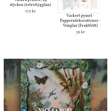
Vackra pennor, 24
stycken (retroflygplan)
179 kr
K
Vackert pyssel -
Pappersdekorationer -
Vimplar (Fraktfritt)
39 kr
VACKRA KORT