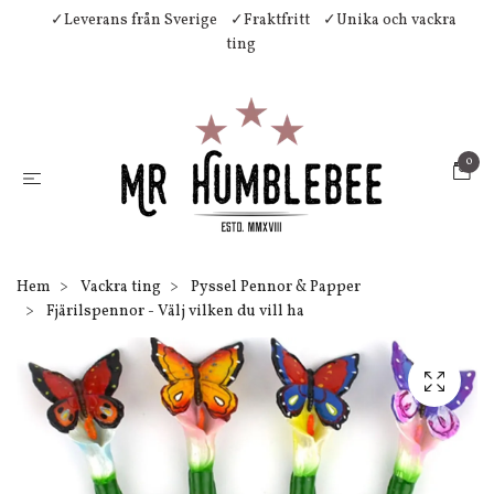
✓Leverans från Sverige
✓Fraktfritt
✓Unika och vackra
ting
0
Hem
Vackra ting
Pyssel Pennor & Papper
Fjärilspennor - Välj vilken du vill ha