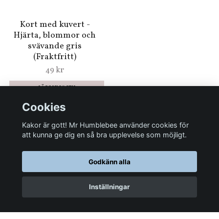
Enkelt Kort - Härliga
kärleksbrev (Fraktfritt)
19 kr
Enkelt Kort - Belle &
Boo - En vän att lita på
(Fraktfritt)
Cookies
19 kr
Kakor är gott! Mr Humblebee använder cookies för
att kunna ge dig en så bra upplevelse som möjligt.
Godkänn alla
Enkelt Kort -
Kort med kuvert -
Inställningar
Tillsammans klarar vi
Vänskap (Fraktfritt)
allt! (Fraktfritt)
49 kr
19 kr