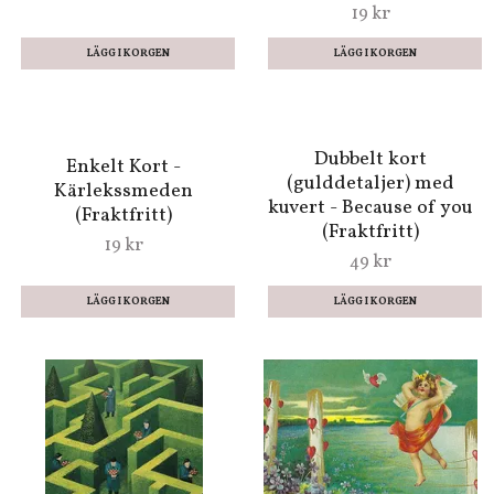
Kort med kuvert till
Kort med kuvert -
Valentins dag - Du lyser
Kärlekssaga (Fraktfritt)
upp min dag (Fraktfritt)
49 kr
49 kr
Enkelt Kort -
Kärlekssånger