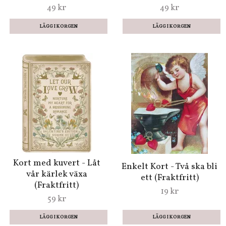
49 kr
49 kr
Kort med kuvert - Låt
Enkelt Kort - Två ska bli
vår kärlek växa
ett (Fraktfritt)
(Fraktfritt)
19 kr
59 kr