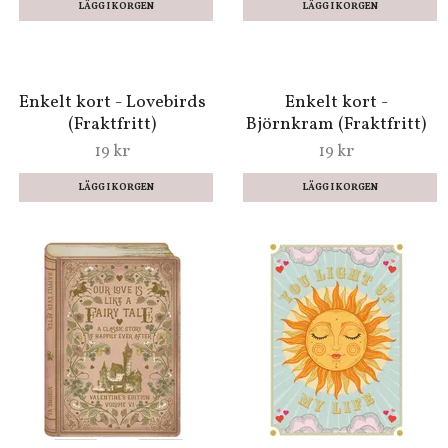
Lyxigt, handgjort
Tatuering och kort med
valentine-kort med
kuvert - Grodprinsen
kuvert - To the one I
(Fraktfritt)
love
59 kr
69 kr
Enkelt kort -
Kärleksbrev (Fraktfritt)
19 kr
Tatuering med kort och
kuvert - Kärlekste