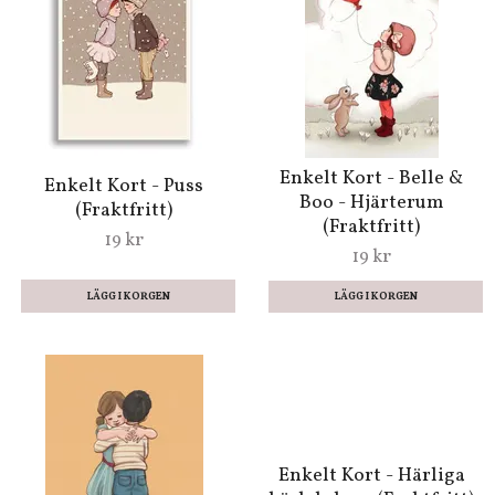
(Fraktfritt)
39 kr
Kort med kuvert -
Älskade mamma!
(Fraktfritt)
49 kr
Enkelt Kort - Den
Enkelt Kort -
lyckliga
Musikvänner
Kärlekssmeden
(Fraktfritt)
(Fraktfritt)
19 kr
19 kr