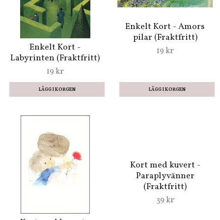
(Fraktfritt)
Enkelt Kort - Belle &
Boo - Vänner för livet
19 kr
(Fraktfritt)
19 kr
Dubbelt kort
Enkelt Kort -
(gulddetaljer) med
Kärlekssmeden
kuvert - Because of you
(Fraktfritt)
(Fraktfritt)
19 kr
49 kr