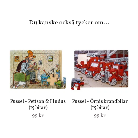
Pussel - Pettson & FIndus
Pussel - Örnis brandbilar
(15 bitar)
(15 bitar)
v
F
99 kr
99 kr