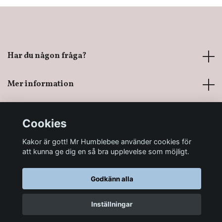
Har du någon fråga?
Mer information
Sociala medier
Cookies
Kakor är gott! Mr Humblebee använder cookies för
att kunna ge dig en så bra upplevelse som möjligt.
Godkänn alla
© 2026 Mr Humblebee - En magisk leksaksbutik
Inställningar
LÄGG I KORGEN