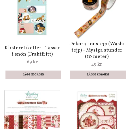
Dekorationstejp (Washi
Klisteretiketter - Tassar
tejp) - Mysiga stunder
i snön (Fraktfritt)
(10 meter)
69 kr
49 kr