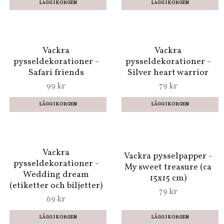
Vackert pyssel -
Pappersdekorationer -
Biljetter (Fraktfritt)
39 kr
Vackra
Vackra pysselpapper -
pysseldekorationer -
My sweet treasure -
Flower fiesta
Utsmyckningar
79 kr
99 kr
Vackra
Vackra