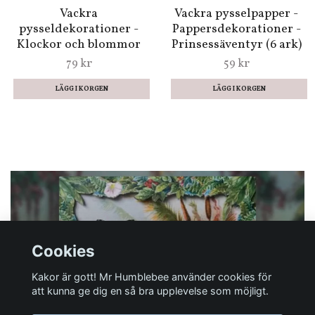
39 kr
59 kr
Vackert pyssel - Runda
Vackert pyssel -
pappersdekorationer -
Pappersdekorationer -
Fågelhus (Fraktfritt)
Vimplar (Fraktfritt)
39 kr
39 kr
Cookies
Vackra
Vackra pysselpapper -
pysseldekorationer -
Pappersdekorationer -
Kakor är gott! Mr Humblebee använder cookies för
Klockor och blommor
Prinsessäventyr (6 ark)
att kunna ge dig en så bra upplevelse som möjligt.
79 kr
59 kr