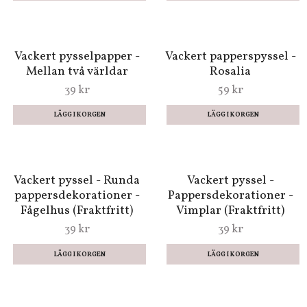
pysseldekorationer -
pysseldekorationer -
Safari friends
Silver heart warrior
99 kr
79 kr
Vackra
Vackra pysselpapper -
pysseldekorationer -
My sweet treasure (ca
Wedding dream
15x15 cm)
(etiketter och biljetter)
79 kr
69 kr
Vackert pysselpapper -
Vackert papperspyssel -
Mellan två världar
Rosalia