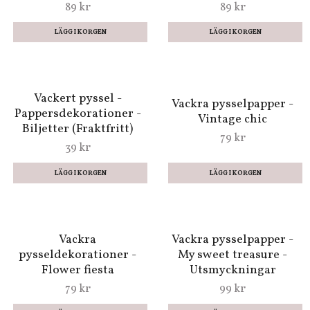
Vackra pysselpapper -
Vackert papperspyssel -
Floral wood (24 ark) 15
Ramar (24
x 15 cm
pappersdekorationer)
89 kr
89 kr
Vackra pysselpapper -
Vintage chic
79 kr