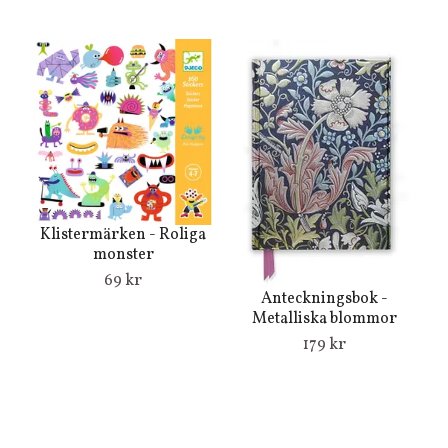
Klistermärken - Roliga
monster
69 kr
Anteckningsbok -
5
Metalliska blommor
- 
179 kr