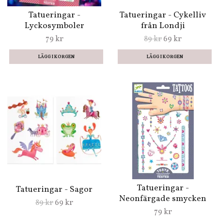
Tatueringar -
Tatueringar - Cykelliv
Lyckosymboler
från Londji
79 kr
89 kr
69 kr
Tatueringar -
Tatueringar - Sagor
Neonfärgade smycken
89 kr
69 kr
79 kr