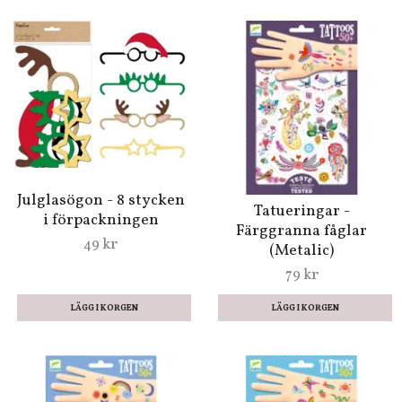
Julglasögon - 8 stycken
Tatueringar -
i förpackningen
Färggranna fåglar
49 kr
(Metalic)
79 kr