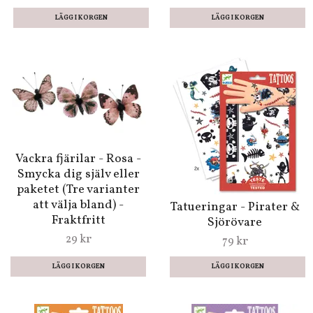
Vackra fjärilar - Rosa -
Smycka dig själv eller
paketet (Tre varianter
att välja bland) -
Tatueringar - Pirater &
Fraktfritt
Sjörövare
29 kr
79 kr
LÄGG I KORGEN