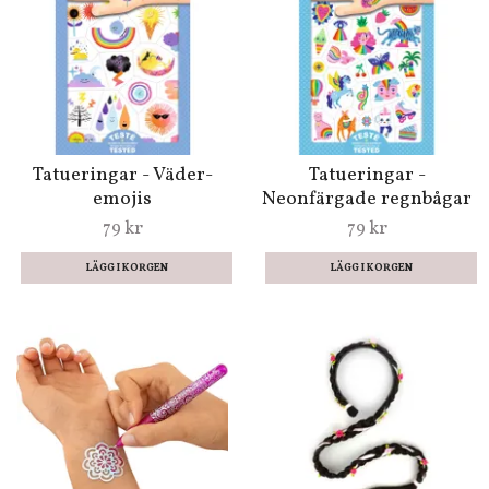
Tatueringar - Väder-
Tatueringar -
emojis
Neonfärgade regnbågar
79 kr
79 kr