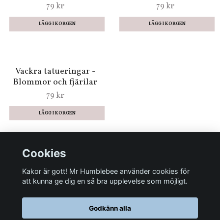
99 kr
89 kr
Tatueringar - Okända
Tatueringar -
djur
Drömfjärilar
79 kr
79 kr
Cookies
Rymdtatueringar som
Tatueringar - Happy
lyser i mörkret
Spring från Djeco
Kakor är gott! Mr Humblebee använder cookies för
79 kr
79 kr
att kunna ge dig en så bra upplevelse som möjligt.
Godkänn alla