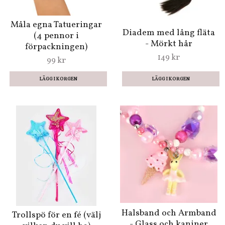
Måla egna Tatueringar
Diadem med lång fläta
(4 pennor i
- Mörkt hår
förpackningen)
149 kr
99 kr
Halsband och Armband
Trollspö för en fé (välj
- Glass och kaniner