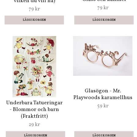
vilken du vill ha)
79 kr
79 kr
LÄGG I KORGEN
Glasögon - Mr.
Playwoods karamellhus
Underbara Tatueringar
59 kr
- Blommor och barn
(Fraktfritt)
29 kr