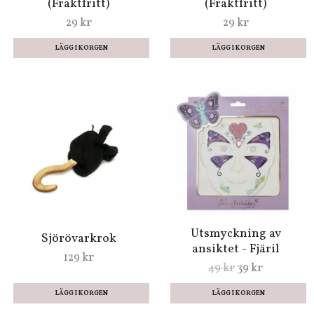
(Fraktfritt)
(Fraktfritt)
29 kr
29 kr
Utsmyckning av
Sjörövarkrok
ansiktet - Fjäril
129 kr
49 kr
39 kr