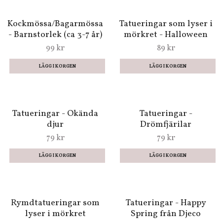
Underbara Tatueringar
Underbara Tatueringar
- Sångfåglar (Fraktfritt)
- Dansöser (Fraktfritt)
29 kr
29 kr
Tatueringar -
Tatueringar - Smycken
Sjörövarna
119 kr
119 kr
Kockmössa/Bagarmössa
Tatueringar som lyser i
- Barnstorlek (ca 3-7 år)
mörkret - Halloween