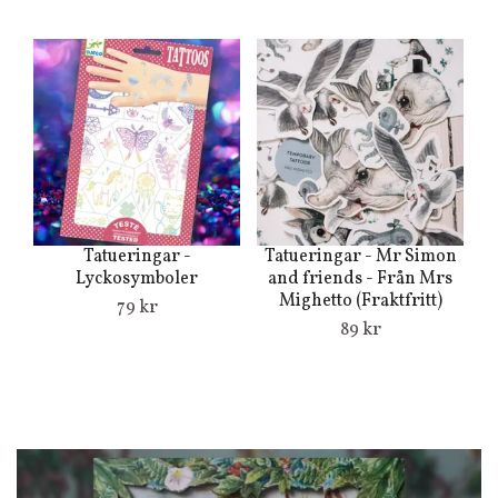
Tatueringar -
Tatueringar - Mr Simon
Lyckosymboler
and friends - Från Mrs
N
Mighetto (Fraktfritt)
79 kr
89 kr