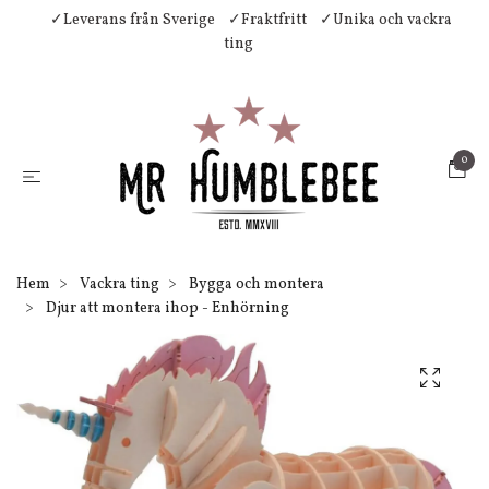
✓Leverans från Sverige
✓Fraktfritt
✓Unika och vackra
ting
0
Hem
Vackra ting
Bygga och montera
Djur att montera ihop - Enhörning