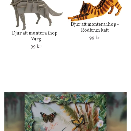
Djur att montera ihop -
Rödbrun katt
Djur att montera ihop -
99 kr
Varg
99 kr
By