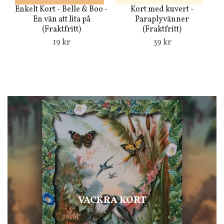
Enkelt Kort - Belle & Boo -
Kort med kuvert -
Du
En vän att lita på
Paraplyvänner
(Fraktfritt)
(Fraktfritt)
19 kr
39 kr
VACKRA KORT