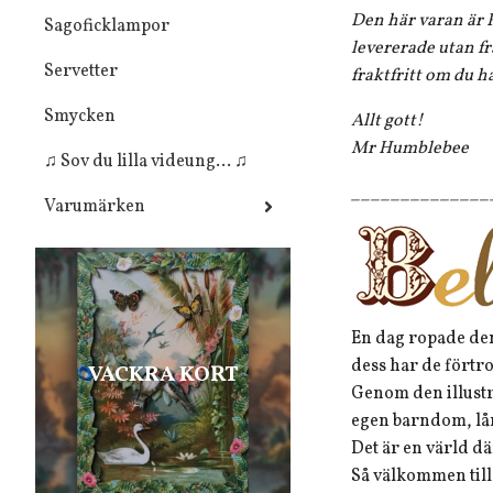
Den här varan är F
Sagoficklampor
levererade utan fr
Servetter
fraktfritt om du h
Smycken
Allt gott!
Mr Humblebee
♫ Sov du lilla videung... ♫
______________
Varumärken
En dag ropade den
dess har de förtro
VACKRA KORT
Genom den illustr
egen barndom, lån
Det är en värld dä
Så välkommen till 