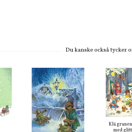
Klä granen
med glitt