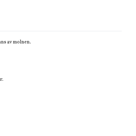
mns av molnen.
r.