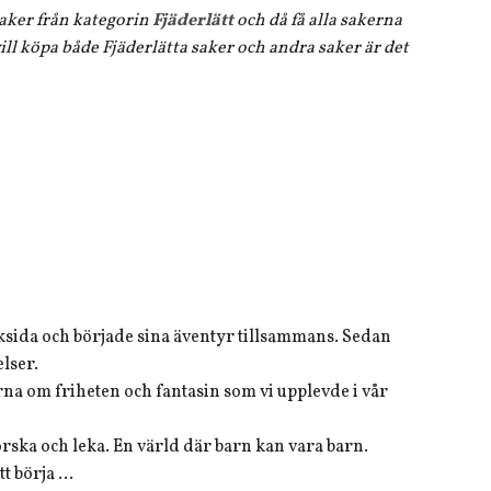
 saker från kategorin
Fjäderlätt
och då få alla sakerna
ll köpa både Fjäderlätta saker och andra saker är det
oksida och började sina äventyr tillsammans. Sedan
lser.
na om friheten och fantasin som vi upplevde i vår
orska och leka. En värld där barn kan vara barn.
 börja ...