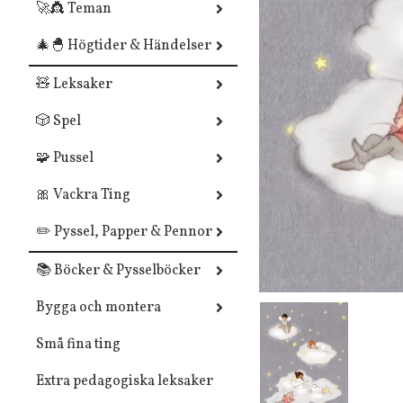
🚀👸 Teman
🎄🐣 Högtider & Händelser
🧸 Leksaker
🎲 Spel
🧩 Pussel
🎀 Vackra Ting
✏️ Pyssel, Papper & Pennor
📚 Böcker & Pysselböcker
Bygga och montera
Små fina ting
Extra pedagogiska leksaker