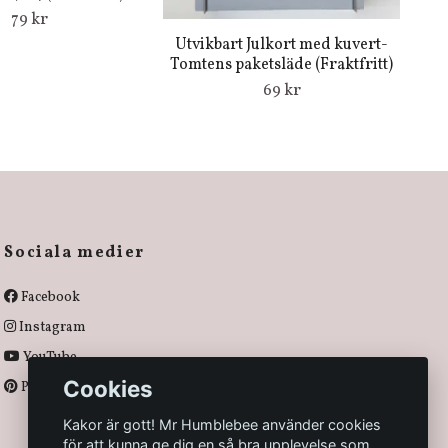
79 kr
Utvikbart Julkort med kuvert-
Tomtens paketsläde (Fraktfritt)
69 kr
Sociala medier
Facebook
Instagram
YouTube
Cookies
Pinterest
Kakor är gott! Mr Humblebee använder cookies
för att kunna ge dig en så bra upplevelse som