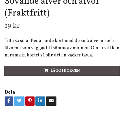
Sovande alver och älvor
(Fraktfritt)
19 kr
Titta så söta! Bedårande kort med de små alverna och
älvorna som vaggas till sömns av molnen. Om ni vill kan
ni rama in kortet så blir det en vacker tavla.
LÄGG I KORGEN
Dela