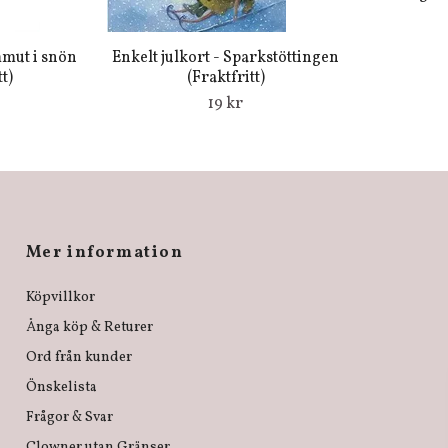
mmut i snön
Enkelt julkort - Sparkstöttingen
t)
(Fraktfritt)
19 kr
Mer information
Köpvillkor
Ånga köp & Returer
Ord från kunder
Önskelista
Frågor & Svar
Clowner utan Gränser