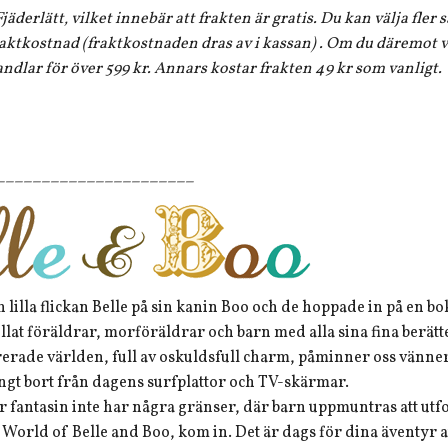
jäderlätt, vilket innebär att frakten är gratis. Du kan välja fler
aktkostnad (fraktkostnaden dras av i kassan) . Om du däremot vi
andlar för över 599 kr. Annars kostar frakten 49 kr som vanligt.
______________________
 lilla flickan Belle på sin kanin Boo och de hoppade in på en b
llat föräldrar, morföräldrar och barn med alla sina fina berätte
erade världen, full av oskuldsfull charm, påminner oss vänner
gt bort från dagens surfplattor och TV-skärmar.
r fantasin inte har några gränser, där barn uppmuntras att utf
World of Belle and Boo, kom in. Det är dags för dina äventyr att