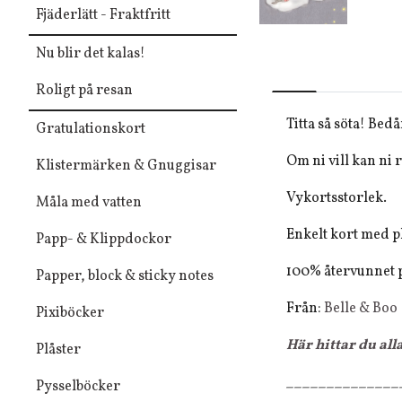
Fjäderlätt - Fraktfritt
Nu blir det kalas!
Roligt på resan
Titta så söta! Be
Gratulationskort
Om ni vill kan ni r
Klistermärken & Gnuggisar
Vykortsstorlek.
Måla med vatten
Enkelt kort med p
Papp- & Klippdockor
100% återvunnet p
Papper, block & sticky notes
Från:
Belle & Boo
Pixiböcker
Här hittar du all
Plåster
______________
Pysselböcker