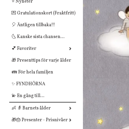
⭐ Nyheter
💌 Gratulationskort (Fraktfritt)
🎈 Äntligen tillbaka!!!
🌜 Kanske sista chansen...
💕 Favoriter
🎁 Presenttips för varje ålder
👪 För hela familjen
✨ FYNDHÖRNA
💫 En gång till...
👶 👵 Barnets ålder
🎁🎂 Presenter - Prisnivåer