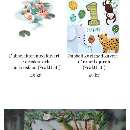
Du
J
Dubbelt kort med kuvert -
Dubbelt kort med kuvert -
Koifiskar och
1 år med djuren
näckrosblad (Fraktfritt)
(Fraktfritt)
49 kr
49 kr