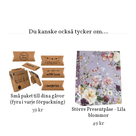
Små paket till dina gåvor
(fyra i varje förpackning)
Större Presentpåse - Lila
39 kr
blommor
49 kr