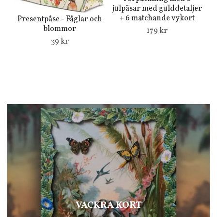
julpåsar med gulddetaljer
+ 6 matchande vykort
Presentpåse - Fåglar och
blommor
179 kr
39 kr
VACKRA KORT