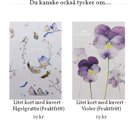
Lj
Litet kort med kuvert -
Litet kort med kuvert -
Fågelgrattis (Fraktfritt)
Violer (Fraktfritt)
19 kr
19 kr