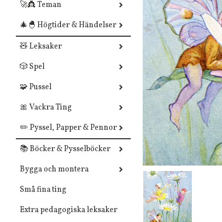
🚀👸 Teman
🎄🐣 Högtider & Händelser
🧸 Leksaker
🎲 Spel
🧩 Pussel
🎀 Vackra Ting
✏️ Pyssel, Papper & Pennor
📚 Böcker & Pysselböcker
Bygga och montera
Små fina ting
Extra pedagogiska leksaker