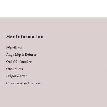
Mer information
Köpvillkor
Ånga köp & Returer
Ord från kunder
Önskelista
Frågor & Svar
Clowner utan Gränser