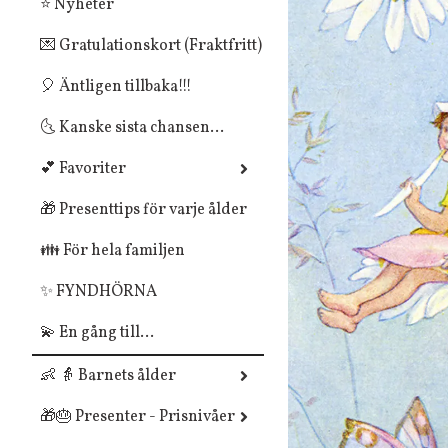
⭐ Nyheter
💌 Gratulationskort (Fraktfritt)
🎈 Äntligen tillbaka!!!
🌜 Kanske sista chansen...
💕 Favoriter
🎁 Presenttips för varje ålder
👪 För hela familjen
✨ FYNDHÖRNA
💫 En gång till...
👶 👵 Barnets ålder
🎁🎂 Presenter - Prisnivåer