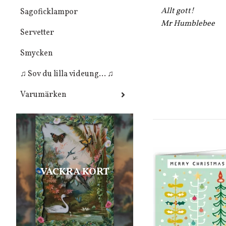
Allt gott!
Sagoficklampor
Mr Humblebee
Servetter
Smycken
♫ Sov du lilla videung... ♫
Varumärken
VACKRA KORT