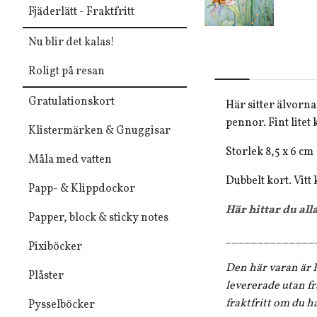
Fjäderlätt - Fraktfritt
Nu blir det kalas!
Roligt på resan
Gratulationskort
Här sitter älvorn
pennor. Fint litet
Klistermärken & Gnuggisar
Storlek 8,5 x 6 cm
Måla med vatten
Dubbelt kort. Vitt
Papp- & Klippdockor
Här hittar du all
Papper, block & sticky notes
______________
Pixiböcker
Den här varan är F
Plåster
levererade utan fr
fraktfritt om du h
Pysselböcker