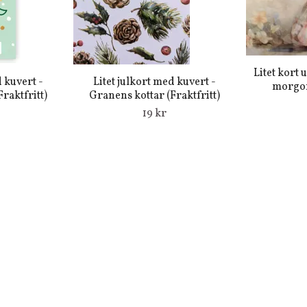
Litet kort 
d kuvert -
Litet julkort med kuvert -
morgon
raktfritt)
Granens kottar (Fraktfritt)
19 kr