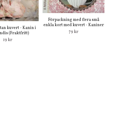
Förpackning med flera små
enkla kort med kuvert - Kaniner
utan kuvert - Kanin i
79 kr
dis (Fraktfritt)
19 kr