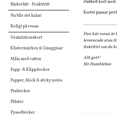
Dubbelt kort med
Fjäderlätt - Fraktfritt
Kortet passar perfe
Nu blir det kalas!
______________
Roligt på resan
Den här varan är F
Gratulationskort
levererade utan fr
fraktfritt om du h
Klistermärken & Gnuggisar
Allt gott!
Måla med vatten
Mr Humblebee
Papp- & Klippdockor
Papper, block & sticky notes
Pixiböcker
Plåster
Pysselböcker