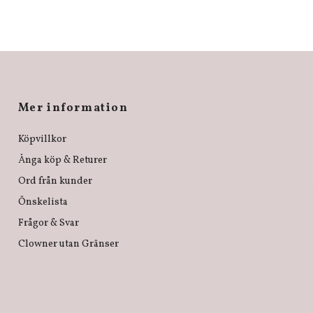
Mer information
Köpvillkor
Ånga köp & Returer
Ord från kunder
Önskelista
Frågor & Svar
Clowner utan Gränser