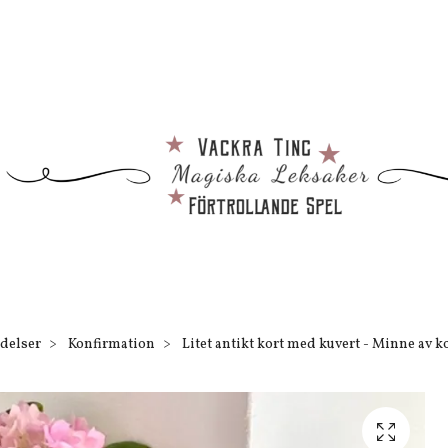
delser
Konfirmation
Litet antikt kort med kuvert - Minne av k