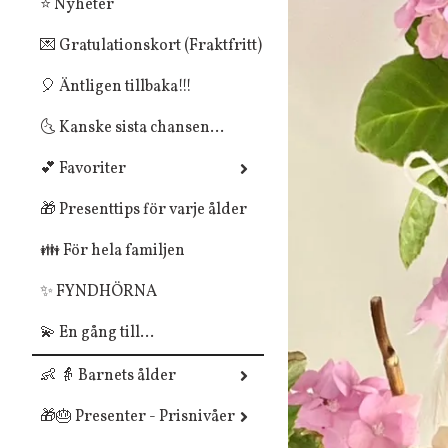
⭐ Nyheter
💌 Gratulationskort (Fraktfritt)
🎈 Äntligen tillbaka!!!
🌜 Kanske sista chansen...
💕 Favoriter
🎁 Presenttips för varje ålder
👪 För hela familjen
✨ FYNDHÖRNA
💫 En gång till...
👶 👵 Barnets ålder
🎁🎂 Presenter - Prisnivåer