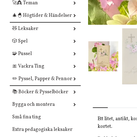
🚀👸 Teman
🎄🐣 Högtider & Händelser
🧸 Leksaker
🎲 Spel
🧩 Pussel
🎀 Vackra Ting
✏️ Pyssel, Papper & Pennor
📚 Böcker & Pysselböcker
Bygga och montera
Små fina ting
Ett litet, antikt,
kortet.
Extra pedagogiska leksaker