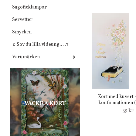
Sagoficklampor
Servetter
Smycken
♫ Sov du lilla videung... ♫
Varumärken
Kort med kuvert 
VACKRA KORT
konfirmationen (F
39 kr