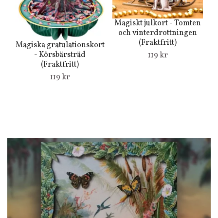
Magiskt julkort - Tomten
och vinterdrottningen
g
(Fraktfritt)
Magiska gratulationskort
- Körsbärsträd
119 kr
(Fraktfritt)
119 kr