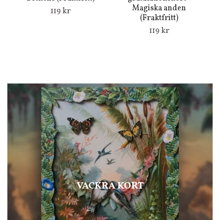
Magiska anden
119 kr
(Fraktfritt)
119 kr
VACKRA KORT