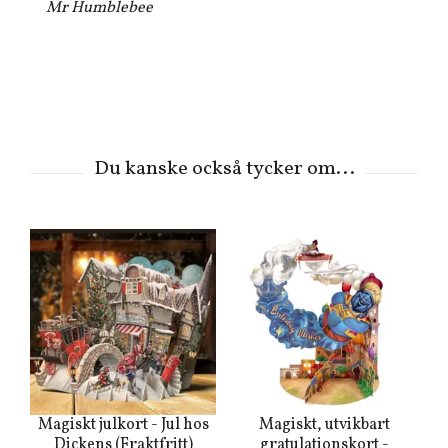
Mr Humblebee
Magiskt julkort - Jul hos
Magiskt, utvikbart
M
Dickens (Fraktfritt)
gratulationskort -