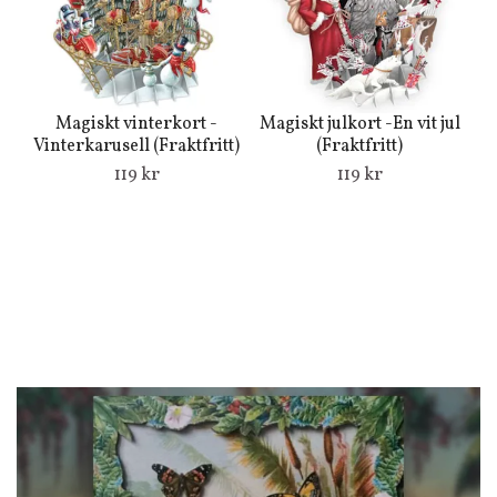
Magiskt vinterkort -
Magiskt julkort -En vit jul
Vinterkarusell (Fraktfritt)
(Fraktfritt)
119 kr
119 kr
M