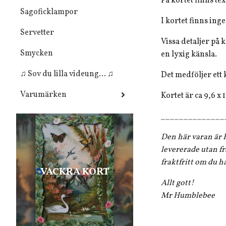
På kortet finns te
Sagoficklampor
I kortet finns inge
Servetter
Vissa detaljer på
Smycken
en lyxig känsla.
♫ Sov du lilla videung... ♫
Det medföljer ett 
Varumärken
Kortet är ca 9,6 x 
______________
Den här varan är F
levererade utan fr
fraktfritt om du h
VACKRA KORT
Allt gott!
Mr Humblebee