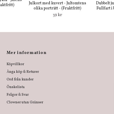
kta - Julens
Julkort med kuvert - Jultomtens
Dubbelt j
ktfritt)
olika porträtt - (Fraktfritt)
Fullfart i
39 kr
Mer information
Köpvillkor
Ånga köp & Returer
Ord från kunder
Önskelista
Frågor & Svar
Clowner utan Gränser