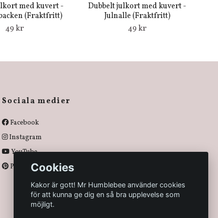
ulkort med kuvert -
Dubbelt julkort med kuvert -
 backen (Fraktfritt)
Julnalle (Fraktfritt)
49 kr
49 kr
Sociala medier
Facebook
Instagram
YouTube
Cookies
Pinterest
Kakor är gott! Mr Humblebee använder cookies
för att kunna ge dig en så bra upplevelse som
möjligt.