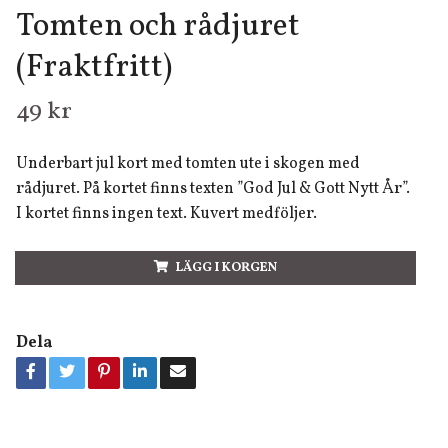
Tomten och rådjuret
(Fraktfritt)
49 kr
Underbart jul kort med tomten ute i skogen med
rådjuret. På kortet finns texten ”God Jul & Gott Nytt År”.
I kortet finns ingen text. Kuvert medföljer.
LÄGG I KORGEN
Dela