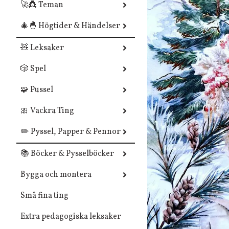
🚀👸 Teman
🎄🐣 Högtider & Händelser
🧸 Leksaker
🎲 Spel
🧩 Pussel
🎀 Vackra Ting
✏️ Pyssel, Papper & Pennor
📚 Böcker & Pysselböcker
Bygga och montera
Små fina ting
Extra pedagogiska leksaker