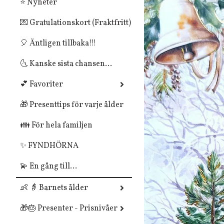
⭐ Nyheter
💌 Gratulationskort (Fraktfritt)
🎈 Äntligen tillbaka!!!
🌜 Kanske sista chansen...
💕 Favoriter
🎁 Presenttips för varje ålder
👪 För hela familjen
✨ FYNDHÖRNA
💫 En gång till...
👶 👵 Barnets ålder
🎁🎂 Presenter - Prisnivåer