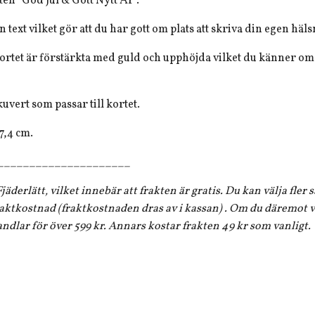
xten ”God Jul & Gott Nytt År”.
n text vilket gör att du har gott om plats att skriva din egen häl
 kortet är förstärkta med guld och upphöjda vilket du känner om
kuvert som passar till kortet.
17,4 cm.
_____________________
jäderlätt, vilket innebär att frakten är gratis. Du kan välja fler
aktkostnad (fraktkostnaden dras av i kassan) . Om du däremot vi
andlar för över 599 kr. Annars kostar frakten 49 kr som vanligt.