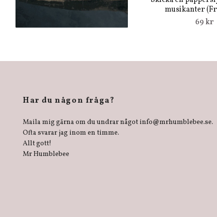
Skicka en pappersly
musikanter (Fra
69 kr
Har du någon fråga?
Maila mig gärna om du undrar något
info@mrhumblebee.se
.
Ofta svarar jag inom en timme.
Allt gott!
Mr Humblebee