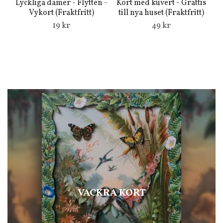
Lyckliga damer - Flytten -
Kort med kuvert - Grattis
Vykort (Fraktfritt)
till nya huset (Fraktfritt)
19 kr
49 kr
VACKRA KORT