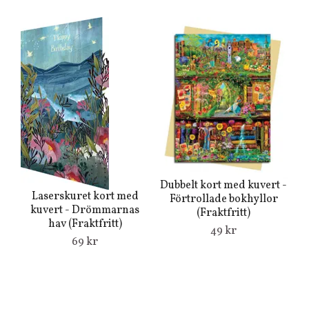
Dubbelt kort med kuvert -
Laserskuret kort med
Du
Förtrollade bokhyllor
kuvert - Drömmarnas
(Fraktfritt)
hav (Fraktfritt)
49 kr
69 kr