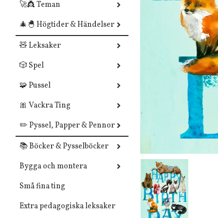
🚀👸 Teman
🎄🐣 Högtider & Händelser
🧸 Leksaker
🎲 Spel
🧩 Pussel
🎀 Vackra Ting
✏️ Pyssel, Papper & Pennor
📚 Böcker & Pysselböcker
Bygga och montera
Små fina ting
Extra pedagogiska leksaker