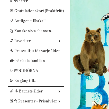
⭐ Nyheter
💌 Gratulationskort (Fraktfritt)
🎈 Äntligen tillbaka!!!
🌜 Kanske sista chansen...
💕 Favoriter
🎁 Presenttips för varje ålder
👪 För hela familjen
✨ FYNDHÖRNA
💫 En gång till...
👶 👵 Barnets ålder
🎁🎂 Presenter - Prisnivåer