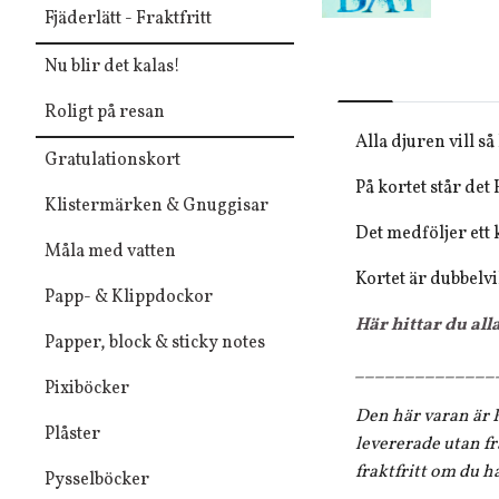
Fjäderlätt - Fraktfritt
Nu blir det kalas!
Roligt på resan
Alla djuren vill s
Gratulationskort
På kortet står det
Klistermärken & Gnuggisar
Det medföljer ett 
Måla med vatten
Kortet är dubbelvi
Papp- & Klippdockor
Här hittar du all
Papper, block & sticky notes
______________
Pixiböcker
Den här varan är F
Plåster
levererade utan fr
fraktfritt om du h
Pysselböcker