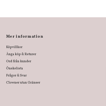
Mer information
Köpvillkor
Ånga köp & Returer
Ord från kunder
Önskelista
Frågor & Svar
Clowner utan Gränser