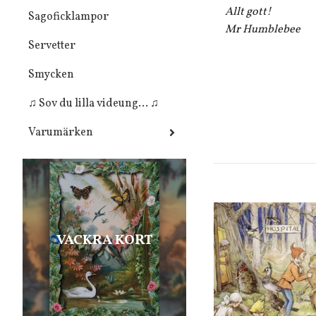
Allt gott!
Sagoficklampor
Mr Humblebee
Servetter
Smycken
♫ Sov du lilla videung... ♫
Varumärken
VACKRA KORT