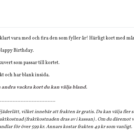
å klart vara med och fira den som fyller år! Härligt kort med må
 Happy Birthday.
kuvert som passar till kortet.
kt och har blank insida.
a andra vackra kort du kan välja bland.
_____________________
jäderlätt, vilket innebär att frakten är gratis. Du kan välja fler
aktkostnad (fraktkostnaden dras av i kassan) . Om du däremot vi
andlar för över 599 kr. Annars kostar frakten 49 kr som vanligt.