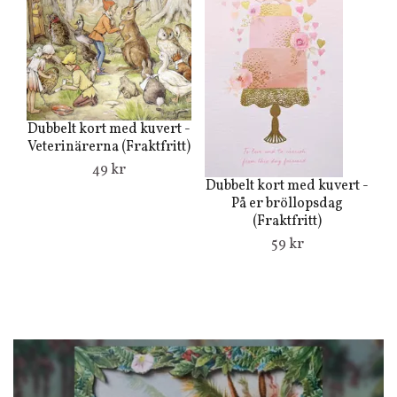
Dubbelt kort med kuvert -
Du
Veterinärerna (Fraktfritt)
Mo
49 kr
Dubbelt kort med kuvert -
På er bröllopsdag
(Fraktfritt)
59 kr