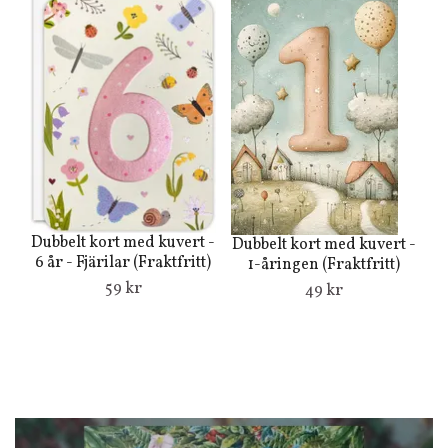
Dubbelt kort med kuvert -
Dubbelt kort med kuvert -
Du
6 år - Fjärilar (Fraktfritt)
1-åringen (Fraktfritt)
59 kr
49 kr