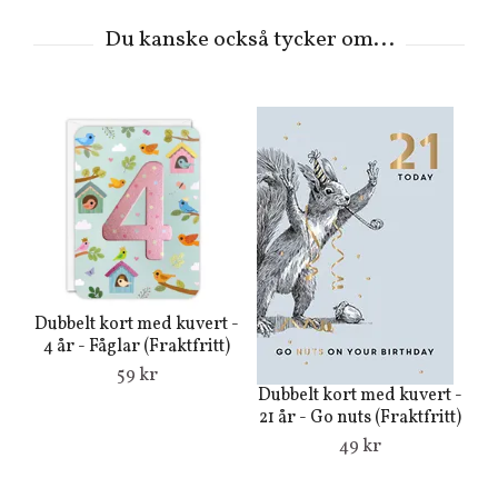
Dubbelt kort med kuvert -
4 år - Fåglar (Fraktfritt)
59 kr
Dubbelt kort med kuvert -
Du
21 år - Go nuts (Fraktfritt)
7
49 kr