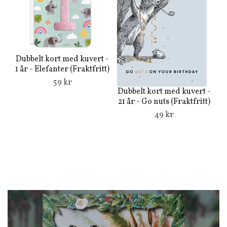
Dubbelt kort med kuvert -
1 år - Elefanter (Fraktfritt)
59 kr
Dubbelt kort med kuvert -
Du
21 år - Go nuts (Fraktfritt)
49 kr