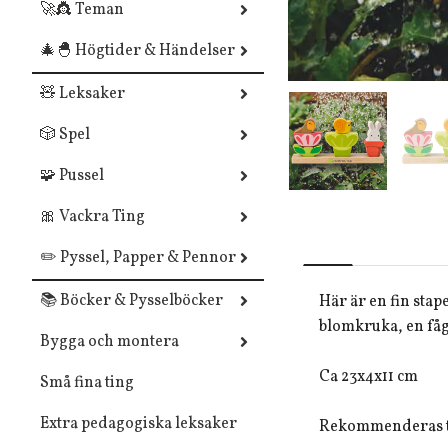
🚀👸 Teman
🎄🐣 Högtider & Händelser
🧸 Leksaker
🎲 Spel
🧩 Pussel
🎀 Vackra Ting
✏️ Pyssel, Papper & Pennor
📚 Böcker & Pysselböcker
Här är en fin stap
blomkruka, en fåge
Bygga och montera
Ca 23x4x11 cm
Små fina ting
Extra pedagogiska leksaker
Rekommenderas ti