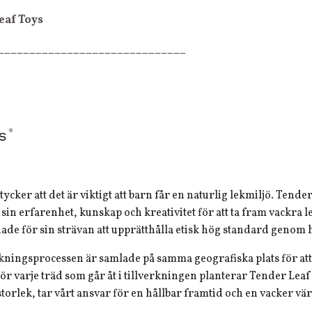
eaf Toys
______________________________
ycker att det är viktigt att barn får en naturlig lekmiljö. Te
sin erfarenhet, kunskap och kreativitet för att ta fram vackra le
nade för sin strävan att upprätthålla etisk hög standard genom 
erkningsprocessen är samlade på samma geografiska plats för at
r varje träd som går åt i tillverkningen planterar Tender Leaf T
t storlek, tar vårt ansvar för en hållbar framtid och en vacker vär