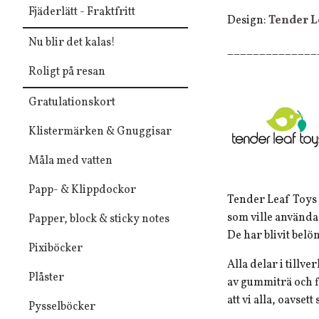
Fjäderlätt - Fraktfritt
Design:
Tender L
Nu blir det kalas!
______________
Roligt på resan
Gratulationskort
Klistermärken & Gnuggisar
Måla med vatten
Papp- & Klippdockor
Tender Leaf Toys t
som ville använda 
Papper, block & sticky notes
De har blivit belö
Pixiböcker
Alla delar i tillv
Plåster
av gummiträ och fö
att vi alla, oavset
Pysselböcker