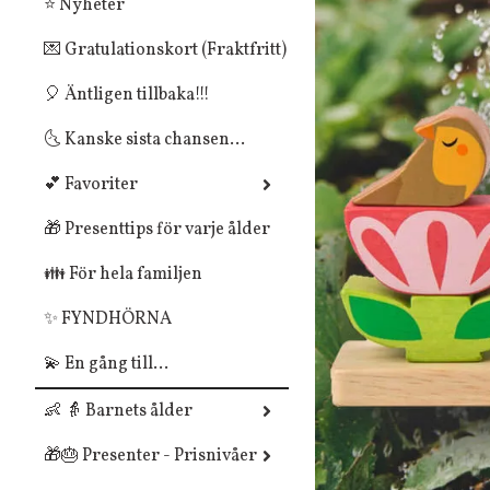
⭐ Nyheter
💌 Gratulationskort (Fraktfritt)
🎈 Äntligen tillbaka!!!
🌜 Kanske sista chansen...
💕 Favoriter
🎁 Presenttips för varje ålder
👪 För hela familjen
✨ FYNDHÖRNA
💫 En gång till...
👶 👵 Barnets ålder
🎁🎂 Presenter - Prisnivåer