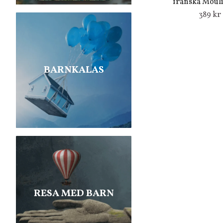
franska Moul
389 kr
BARNKALAS
RESA MED BARN