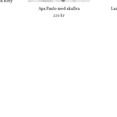
in Roty
Apa Paulo med skallra
La
229 kr