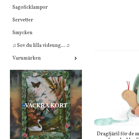
Sagoficklampor
Servetter
Smycken
♫ Sov du lilla videung... ♫
Varumärken
VACKRA KORT
Dragfjäril för de m