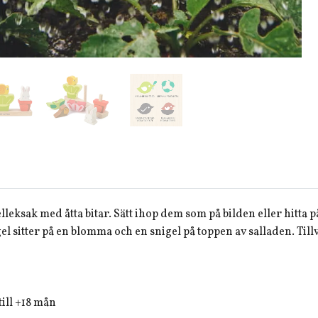
elleksak med åtta bitar. Sätt ihop dem som på bilden eller hitta
l sitter på en blomma och en snigel på toppen av salladen. Tillve
ll +18 mån