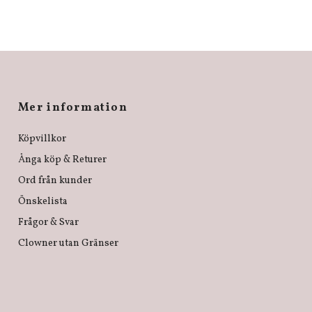
Mer information
Köpvillkor
Ånga köp & Returer
Ord från kunder
Önskelista
Frågor & Svar
Clowner utan Gränser