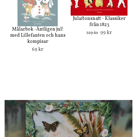
Julaftonsnatt - Klassiker
från 1823
Målarbok -Äntligen jul!
99 kr
129 kr
med Lillefanten och hans
kompisar
69 kr