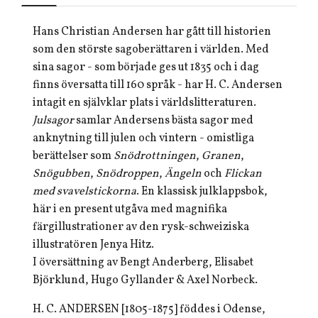
Hans Christian Andersen har gått till historien
som den störste sagoberättaren i världen. Med
sina sagor - som började ges ut 1835 och i dag
finns översatta till 160 språk - har H. C. Andersen
intagit en självklar plats i världslitteraturen.
Julsagor
samlar Andersens bästa sagor med
anknytning till julen och vintern - omistliga
berättelser som
Snödrottningen
,
Granen
,
Snögubben
,
Snödroppen
,
Ängeln
och
Flickan
med svavelstickorna
. En klassisk julklappsbok,
här i en present utgåva med magnifika
färgillustrationer av den rysk-schweiziska
illustratören Jenya Hitz.
I översättning av Bengt Anderberg, Elisabet
Björklund, Hugo Gyllander & Axel Norbeck.
H. C. ANDERSEN [1805-1875] föddes i Odense,