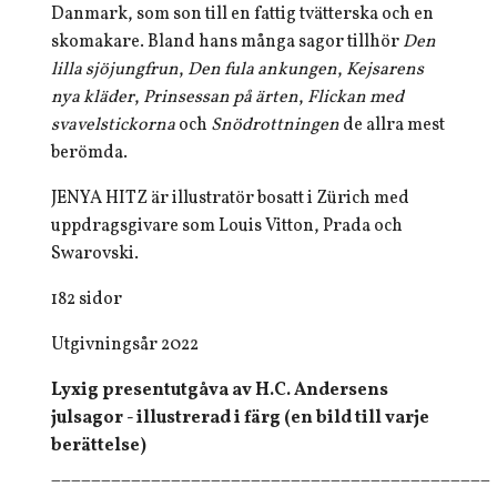
Danmark, som son till en fattig tvätterska och en
skomakare. Bland hans många sagor tillhör
Den
lilla sjöjungfrun
,
Den fula ankungen
,
Kejsarens
nya kläder
,
Prinsessan på ärten
,
Flickan med
svavelstickorna
och
Snödrottningen
de allra mest
berömda.
JENYA HITZ är illustratör bosatt i Zürich med
uppdragsgivare som Louis Vitton, Prada och
Swarovski.
182 sidor
Utgivningsår 2022
Lyxig presentutgåva av H.C. Andersens
julsagor - illustrerad i färg (en bild till varje
berättelse)
____________________________________________