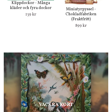
K
Klippdockor - Många
kläder och fyra dockor
Miniatyrpyssel -
Chokladfabriken
139 kr
(Fraktfritt)
899 kr
VACKRA KORT