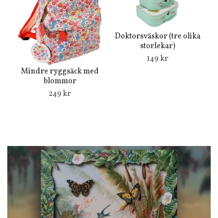
Doktorsväskor (tre olika
storlekar)
149 kr
Mindre ryggsäck med
blommor
249 kr