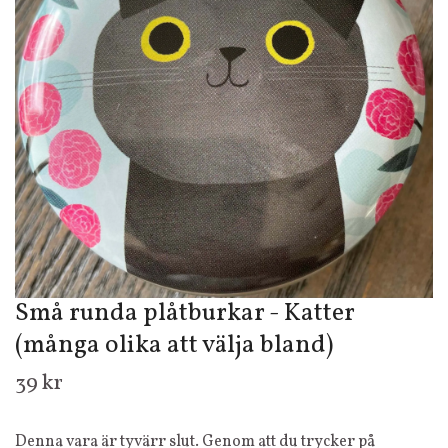
Små runda plåtburkar - Katter
(många olika att välja bland)
39 kr
Denna vara är tyvärr slut. Genom att du trycker på