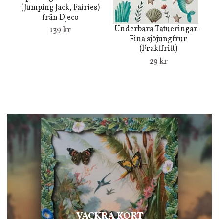
p
(Jumping Jack, Fairies)
från Djeco
Underbara Tatueringar -
139 kr
Fina sjöjungfrur
(Fraktfritt)
29 kr
VACKRA KORT