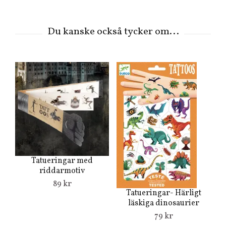
Tatueringar med
T
riddarmotiv
89 kr
Tatueringar- Härligt
läskiga dinosaurier
79 kr