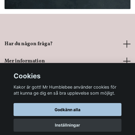
Har du någon fråga?
Mer information
Cookies
Sociala medier
Kakor är gott! Mr Humblebee använder cookies för
att kunna ge dig en så bra upplevelse som möjligt.
Godkänn alla
© 2026 Mr Humblebee - En magisk leksaksbutik
Inställningar