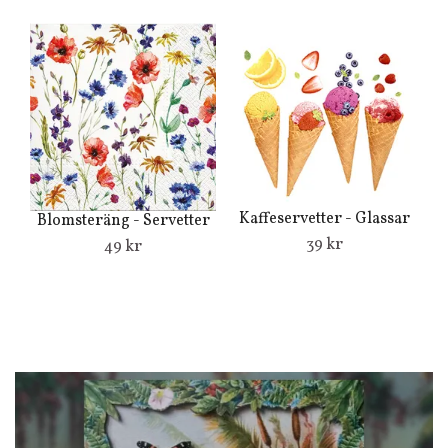
Nö
Kaffeservetter - Glassar
Blomsteräng - Servetter
39 kr
49 kr