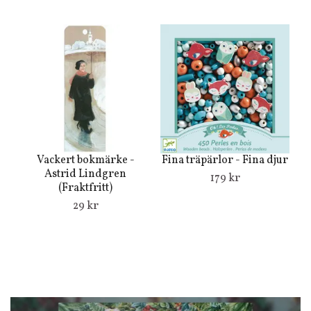
Fina träpärlor - Fina djur
Vackert bokmärke -
Astrid Lindgren
179 kr
(Fraktfritt)
29 kr