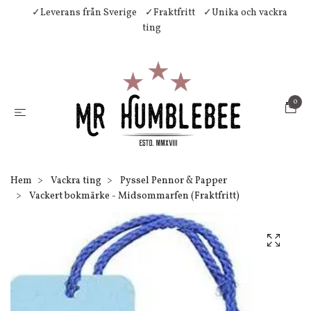
✓Leverans från Sverige
✓Fraktfritt
✓Unika och vackra
ting
0
Hem
Vackra ting
Pyssel Pennor & Papper
Vackert bokmärke - Midsommarfen (Fraktfritt)