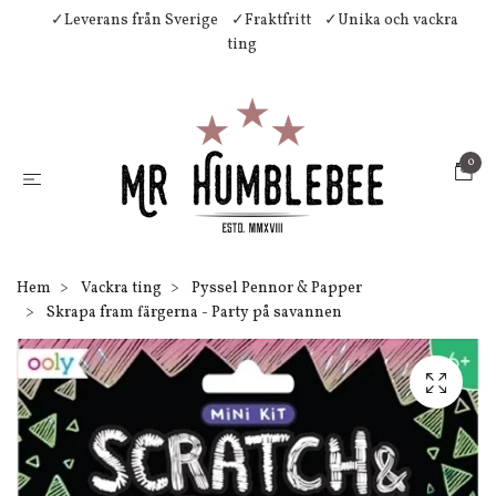
✓Leverans från Sverige
✓Fraktfritt
✓Unika och vackra
ting
0
Hem
Vackra ting
Pyssel Pennor & Papper
Skrapa fram färgerna - Party på savannen