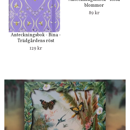
blommor
89 kr
S
-
Anteckningsbok - Bina -
Trädgårdens röst
129 kr