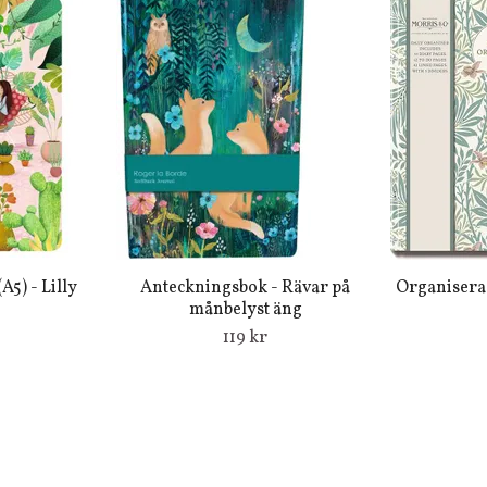
5) - Lilly
Anteckningsbok - Rävar på
Organisera 
månbelyst äng
119 kr