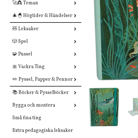
🚀👸 Teman
🎄🐣 Högtider & Händelser
🧸 Leksaker
🎲 Spel
🧩 Pussel
🎀 Vackra Ting
✏️ Pyssel, Papper & Pennor
📚 Böcker & Pysselböcker
Bygga och montera
Små fina ting
Extra pedagogiska leksaker