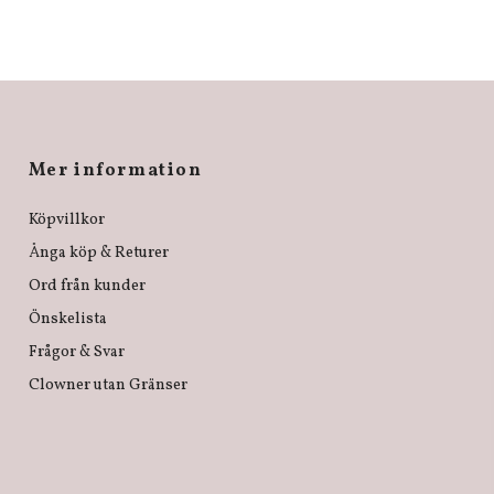
Mer information
Köpvillkor
Ånga köp & Returer
Ord från kunder
Önskelista
Frågor & Svar
Clowner utan Gränser