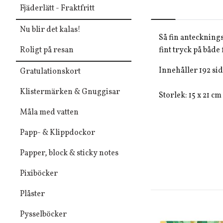
Fjäderlätt - Fraktfritt
Nu blir det kalas!
Så fin anteckning
Roligt på resan
fint tryck på båd
Innehåller 192 sid
Gratulationskort
Klistermärken & Gnuggisar
Storlek: 15 x
21 cm
Måla med vatten
Papp- & Klippdockor
Papper, block & sticky notes
Pixiböcker
Plåster
Pysselböcker