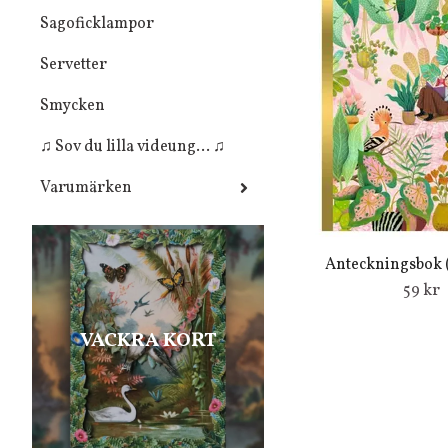
Sagoficklampor
Servetter
Smycken
♫ Sov du lilla videung... ♫
Varumärken
Anteckningsbok (A
59 kr
VACKRA KORT