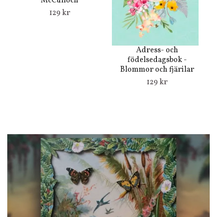
McCulloch
129 kr
B
Adress- och
födelsedagsbok -
Blommor och fjärilar
129 kr