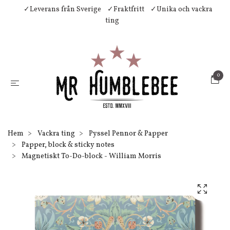
✓Leverans från Sverige
✓Fraktfritt
✓Unika och vackra
ting
0
Hem
Vackra ting
Pyssel Pennor & Papper
Papper, block & sticky notes
Magnetiskt To-Do-block - William Morris