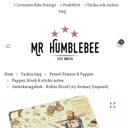
✓Leverans från Sverige
✓Fraktfritt
✓Unika och vackra
ting
0
Hem
Vackra ting
Pyssel Pennor & Papper
Papper, block & sticky notes
Anteckningsbok - Robin Hood (A5-format, linjerad)