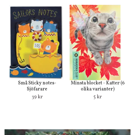
A
o
Små Sticky notes-
Minsta blocket - Katter (6
Sjöfarare
olika varianter)
39 kr
5 kr