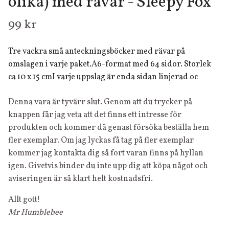
olika) med rävar - Sleepy Fox
99 kr
Tre vackra små anteckningsböcker med rävar på
omslagen i varje paket.A6-format med 64 sidor. Storlek
ca 10 x 15 cmI varje uppslag är enda sidan linjerad oc
Denna vara är tyvärr slut. Genom att du trycker på
knappen får jag veta att det finns ett intresse för
produkten och kommer då genast försöka beställa hem
fler exemplar. Om jag lyckas få tag på fler exemplar
kommer jag kontakta dig så fort varan finns på hyllan
igen. Givetvis binder du inte upp dig att köpa något och
aviseringen är så klart helt kostnadsfri.
Allt gott!
Mr Humblebee