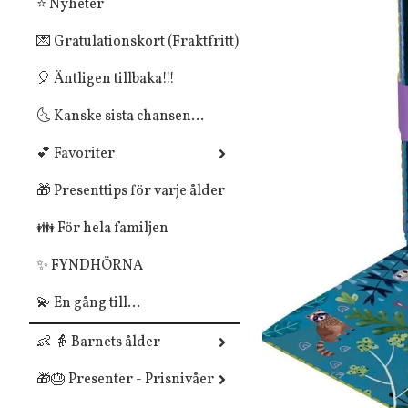
⭐ Nyheter
💌 Gratulationskort (Fraktfritt)
🎈 Äntligen tillbaka!!!
🌜 Kanske sista chansen...
💕 Favoriter
🎁 Presenttips för varje ålder
👪 För hela familjen
✨ FYNDHÖRNA
💫 En gång till...
👶 👵 Barnets ålder
🎁🎂 Presenter - Prisnivåer