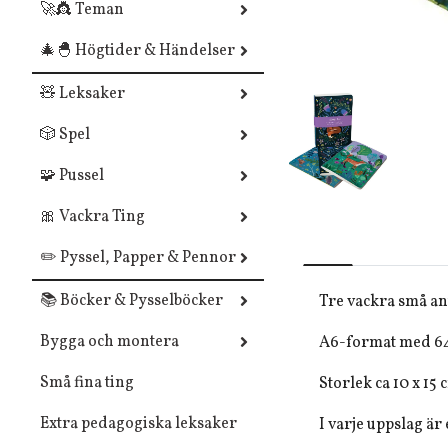
🚀👸 Teman
🎄🐣 Högtider & Händelser
🧸 Leksaker
🎲 Spel
🧩 Pussel
🎀 Vackra Ting
✏️ Pyssel, Papper & Pennor
📚 Böcker & Pysselböcker
Tre vackra små an
Bygga och montera
A6-format med 64
Små fina ting
Storlek ca 10 x 15 
Extra pedagogiska leksaker
I varje uppslag är