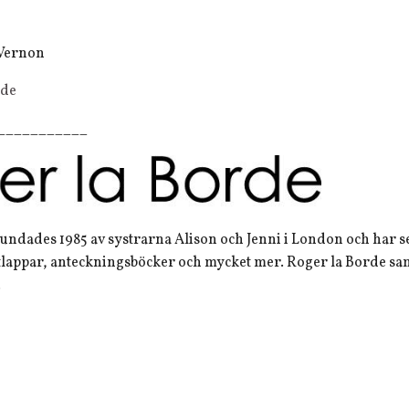
 Vernon
rde
___________
undades 1985 av systrarna Alison och Jenni i London och har se
tlappar, anteckningsböcker och mycket mer. Roger la Borde sam
.