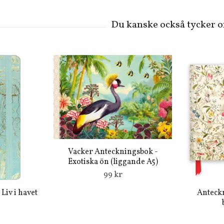
Vacker Anteckningsbok -
Exotiska ön (liggande A5)
99 kr
Liv i havet
Anteckn