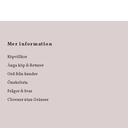
Mer information
Köpvillkor
Ånga köp & Returer
Ord från kunder
Önskelista
Frågor & Svar
Clowner utan Gränser