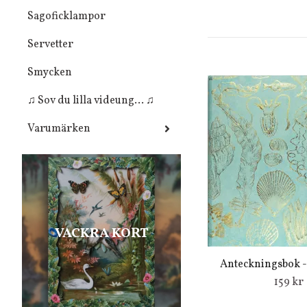
Sagoficklampor
Servetter
Smycken
♫ Sov du lilla videung... ♫
Varumärken
VACKRA KORT
Anteckningsbok - 
159 kr