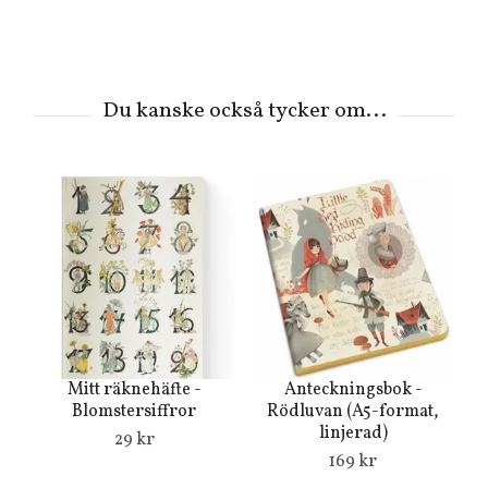
Mitt räknehäfte -
Anteckningsbok -
Blomstersiffror
Rödluvan (A5-format,
linjerad)
29 kr
169 kr