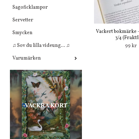
Sagoficklampor
Servetter
Vackert bokmärke -
Smycken
3/4 (Fraktfr
♫ Sov du lilla videung... ♫
99 kr
Varumärken
VACKRA KORT