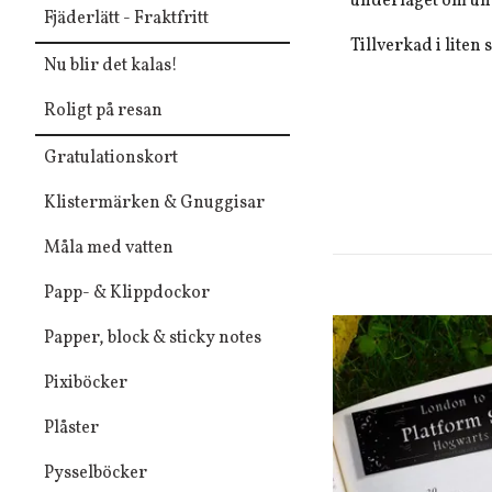
underlaget om und
Fjäderlätt - Fraktfritt
Tillverkad i liten
Nu blir det kalas!
Roligt på resan
Gratulationskort
Klistermärken & Gnuggisar
Måla med vatten
Papp- & Klippdockor
Papper, block & sticky notes
Pixiböcker
Plåster
Pysselböcker