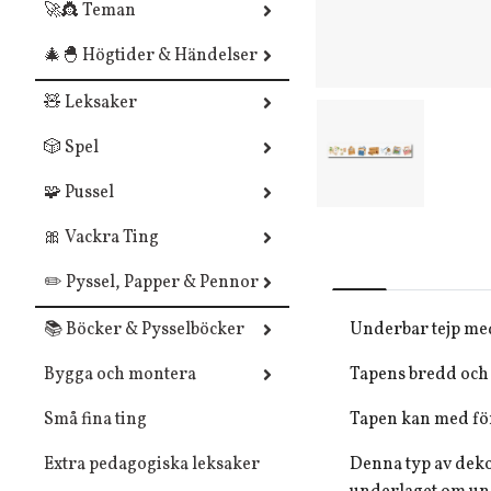
🚀👸 Teman
🎄🐣 Högtider & Händelser
🧸 Leksaker
🎲 Spel
🧩 Pussel
🎀 Vackra Ting
✏️ Pyssel, Papper & Pennor
📚 Böcker & Pysselböcker
Underbar tejp med
Bygga och montera
Tapens bredd och 
Små fina ting
Tapen kan med för
Extra pedagogiska leksaker
Denna typ av dekor