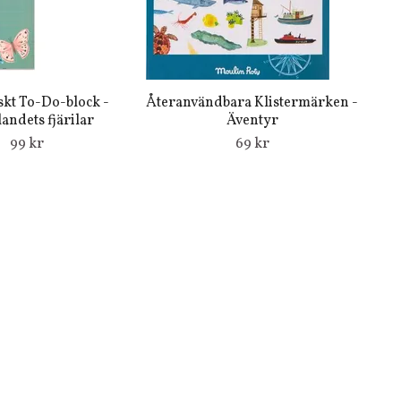
kt To-Do-block -
Återanvändbara Klistermärken -
ndets fjärilar
Äventyr
99 kr
69 kr