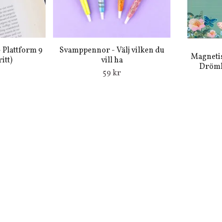
 Plattform 9
Svamppennor - Välj vilken du
Magnetis
itt)
vill ha
Drömla
59 kr