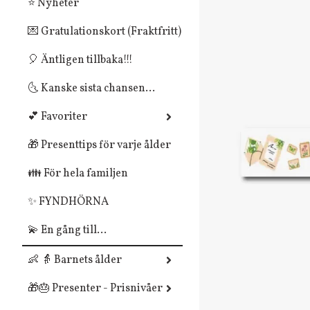
⭐ Nyheter
💌 Gratulationskort (Fraktfritt)
🎈 Äntligen tillbaka!!!
🌜 Kanske sista chansen...
💕 Favoriter
🎁 Presenttips för varje ålder
👪 För hela familjen
✨ FYNDHÖRNA
💫 En gång till...
👶 👵 Barnets ålder
🎁🎂 Presenter - Prisnivåer