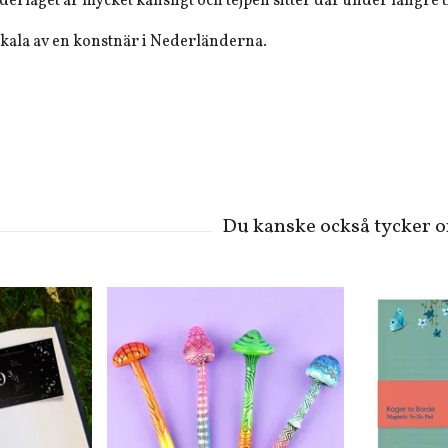
erlaget är mycket känsligt och tejpen sitter där under längre t
 skala av en konstnär i Nederländerna.