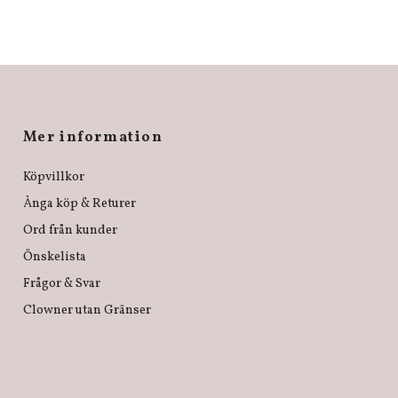
Mer information
Köpvillkor
Ånga köp & Returer
Ord från kunder
Önskelista
Frågor & Svar
Clowner utan Gränser