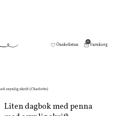
0
Önskelistan
Varukorg
d osynlig skrift (Charlotte)
Liten dagbok med penna