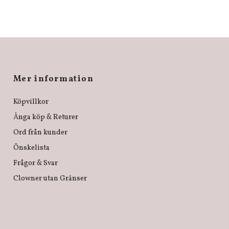
Mer information
Köpvillkor
Ånga köp & Returer
Ord från kunder
Önskelista
Frågor & Svar
Clowner utan Gränser