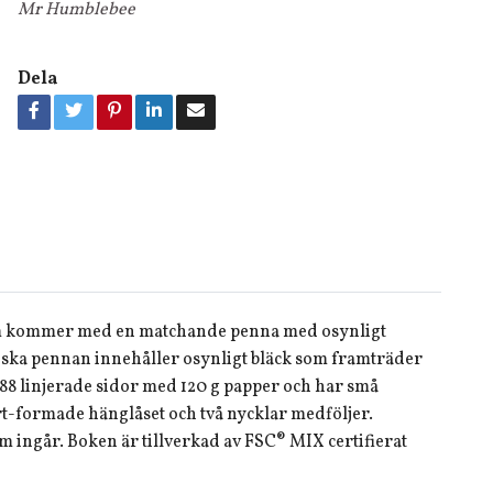
Mr Humblebee
Dela
som kommer med en matchande penna med osynligt
agiska pennan innehåller osynligt bläck som framträder
8 linjerade sidor med 120 g papper och har små
järt-formade hänglåset och två nycklar medföljer.
 ingår. Boken är tillverkad av FSC®️ MIX certifierat