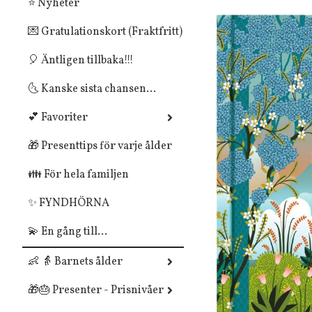
⭐ Nyheter
💌 Gratulationskort (Fraktfritt)
🎈 Äntligen tillbaka!!!
🌜 Kanske sista chansen...
💕 Favoriter
🎁 Presenttips för varje ålder
👪 För hela familjen
✨ FYNDHÖRNA
💫 En gång till...
👶 👵 Barnets ålder
🎁🎂 Presenter - Prisnivåer