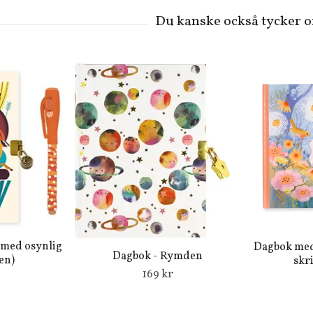
med osynlig
Dagbok med
Dagbok - Rymden
en)
skr
169 kr