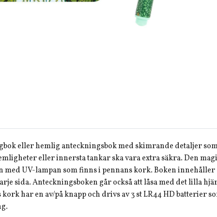
dagbok eller hemlig anteckningsbok med skimrande detaljer 
 hemligheter eller innersta tankar ska vara extra säkra. Den m
n med UV-lampan som finns i pennans kork. Boken innehåller 8
varje sida. Anteckningsboken går också att låsa med det lilla h
kork har en av/på knapp och drivs av 3 st LR44 HD batterier som
ng.