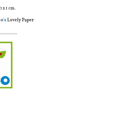
0 x 1 cm.
co
's
Lovely Paper
_______