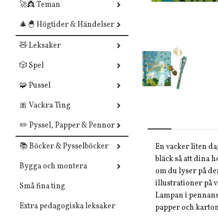
🚀👸 Teman
🎄🐣 Högtider & Händelser
🧸 Leksaker
🎲 Spel
🧩 Pussel
🎀 Vackra Ting
✏️ Pyssel, Papper & Pennor
📚 Böcker & Pysselböcker
En vacker liten 
bläck så att dina
Bygga och montera
om du lyser på de
illustrationer på 
Små fina ting
Lampan i pennans 
Extra pedagogiska leksaker
papper och karto