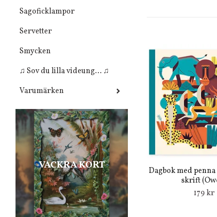
Sagoficklampor
Servetter
Smycken
♫ Sov du lilla videung... ♫
Varumärken
VACKRA KORT
Dagbok med penna 
skrift (Ow
179 kr