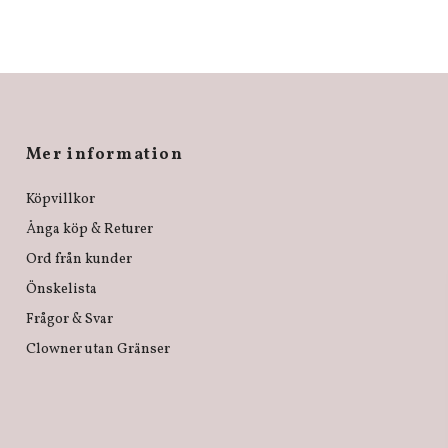
Mer information
Köpvillkor
Ånga köp & Returer
Ord från kunder
Önskelista
Frågor & Svar
Clowner utan Gränser