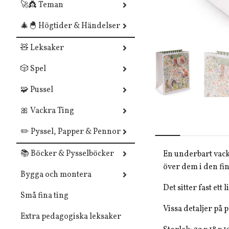
🚀👸 Teman
🎄🐣 Högtider & Händelser
🧸 Leksaker
🎲 Spel
🧩 Pussel
🎀 Vackra Ting
✏️ Pyssel, Papper & Pennor
📚 Böcker & Pysselböcker
En underbart vack
över dem i den fin
Bygga och montera
Det sitter fast ett
Små fina ting
Vissa detaljer på 
Extra pedagogiska leksaker