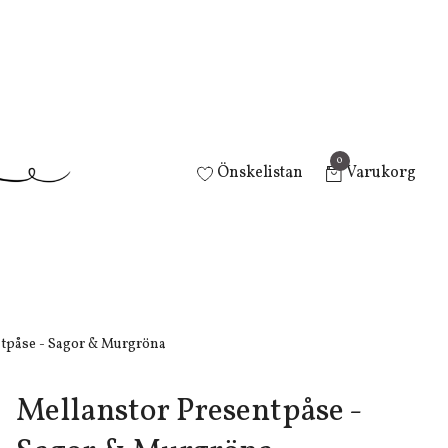
0
Önskelistan
Varukorg
tpåse - Sagor & Murgröna
Mellanstor Presentpåse -