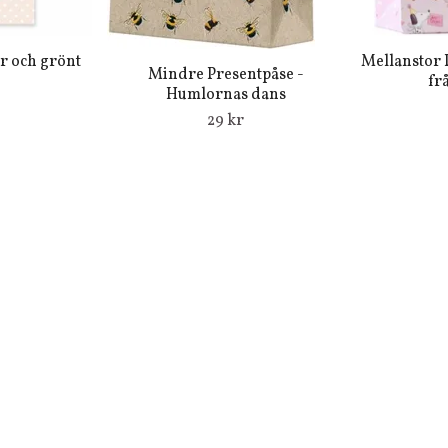
r och grönt
Mellanstor 
Mindre Presentpåse -
fr
Humlornas dans
29 kr