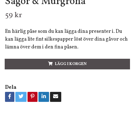
Sagor & Murgröna
59 kr
En härlig påse som du kan lägga dina presenter i. Du
kan lägga lite fint silkespapper löst över dina gåvor och
lämna över dem i den fina påsen.
LÄGG I KORGEN
Dela