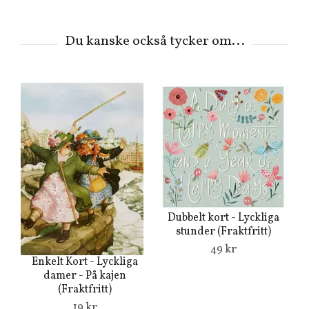
Dubbelt kort - Lyckliga
stunder (Fraktfritt)
49 kr
Enkelt Kort - Lyckliga
Du
damer - På kajen
(Fraktfritt)
f
19 kr