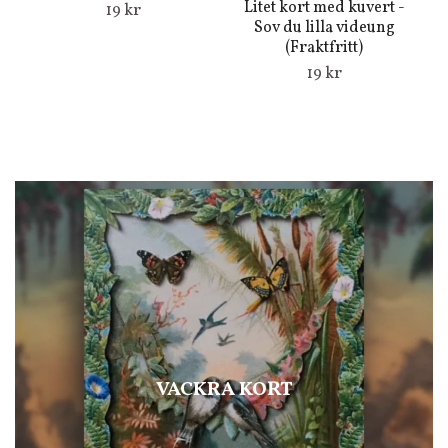
Litet kort med kuvert -
19 kr
Sov du lilla videung
(Fraktfritt)
19 kr
VACKRA KORT