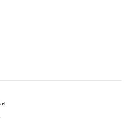
ket.
.