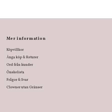
Mer information
Köpvillkor
Ånga köp & Returer
Ord från kunder
Önskelista
Frågor & Svar
Clowner utan Gränser