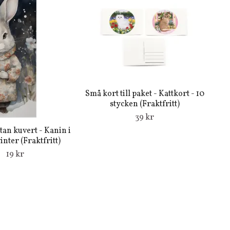
Små kort till paket - Kattkort - 10
stycken (Fraktfritt)
39 kr
utan kuvert - Kanin i
inter (Fraktfritt)
19 kr