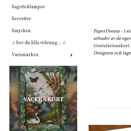
Sagoficklampor
Servetter
Smycken
PaperDream - I sti
utbudet av de egen
♫ Sov du lilla videung... ♫
Gratulationskort k
Designen och lager
Varumärken
VACKRA KORT