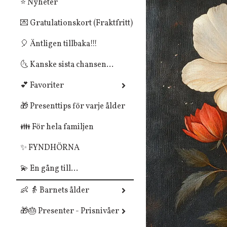
⭐ Nyheter
💌 Gratulationskort (Fraktfritt)
🎈 Äntligen tillbaka!!!
🌜 Kanske sista chansen...
💕 Favoriter
🎁 Presenttips för varje ålder
👪 För hela familjen
✨ FYNDHÖRNA
💫 En gång till...
👶 👵 Barnets ålder
🎁🎂 Presenter - Prisnivåer