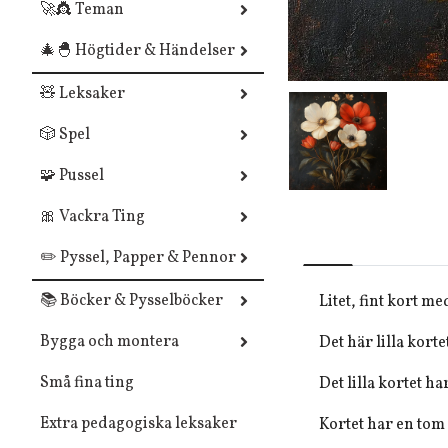
🚀👸 Teman
🎄🐣 Högtider & Händelser
🧸 Leksaker
🎲 Spel
🧩 Pussel
🎀 Vackra Ting
✏️ Pyssel, Papper & Pennor
📚 Böcker & Pysselböcker
Litet, fint kort
Bygga och montera
Det här lilla korte
Små fina ting
Det lilla kortet ha
Extra pedagogiska leksaker
Kortet har en tom